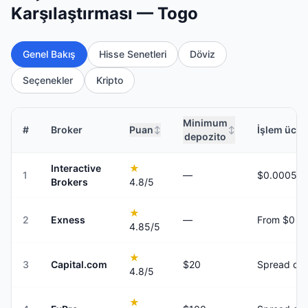
Karşılaştırması — Togo
Genel Bakış
Hisse Senetleri
Döviz
Seçenekler
Kripto
Minimum
#
Broker
Puan
İşlem ücret
↕
↕
depozito
Interactive
★
1
—
Brokers
4.8
/5
★
2
Exness
—
From $0
4.85
/5
★
3
Capital.com
$20
Spread onl
4.8
/5
★