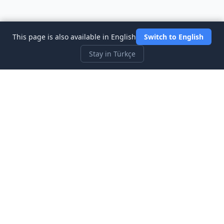
This page is also available in English
Switch to English
Stay in Türkçe
Three Investeers
Ticaret ve finansı, en yeni başlayan dostu borsa simülatör
oyunu ile öğrenin.
Hızlı Bağlantılar
Ana Sayfa