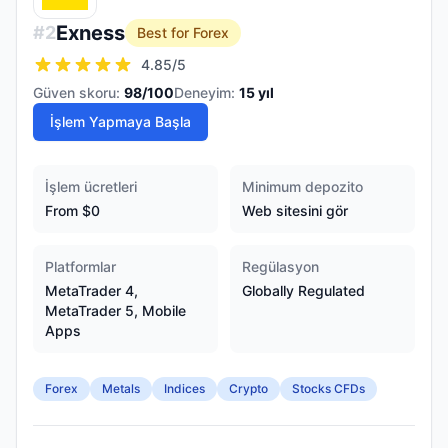
Exness
#
2
Best for Forex
4.85
/5
Güven skoru:
98
/100
Deneyim:
15
yıl
İşlem Yapmaya Başla
İşlem ücretleri
Minimum depozito
From $0
Web sitesini gör
Platformlar
Regülasyon
MetaTrader 4,
Globally Regulated
MetaTrader 5, Mobile
Apps
Forex
Metals
Indices
Crypto
Stocks CFDs