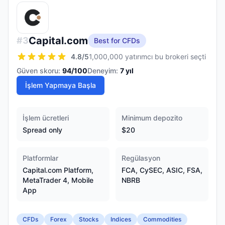
Capital.com
#
3
Best for CFDs
4.8
/5
1,000,000 yatırımcı bu brokeri seçti
Güven skoru:
94
/100
Deneyim:
7
yıl
İşlem Yapmaya Başla
İşlem ücretleri
Minimum depozito
Spread only
$20
Platformlar
Regülasyon
Capital.com Platform,
FCA, CySEC, ASIC, FSA,
MetaTrader 4, Mobile
NBRB
App
CFDs
Forex
Stocks
Indices
Commodities