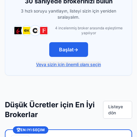
30 saniyede brokerinizi bulun
3 hızlı soruyu yanıtlayın, listeyi sizin için yeniden
sıralayalım.
4 incelenmiş broker arasında eşleştirme
yapılıyor
Başlat
→
Veya sizin için önemli olanı seçin
Düşük Ücretler için En İyi
Listeye
Brokerlar
dön
🏆
EN IYI SEÇIM