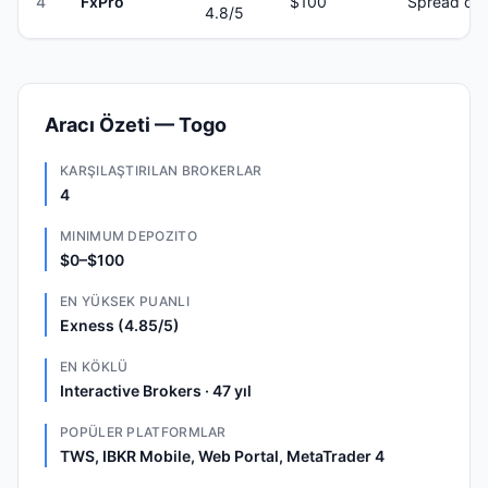
4
FxPro
$100
Spread onl
4.8
/5
Aracı Özeti — Togo
KARŞILAŞTIRILAN BROKERLAR
4
MINIMUM DEPOZITO
$0–$100
EN YÜKSEK PUANLI
Exness (4.85/5)
EN KÖKLÜ
Interactive Brokers · 47 yıl
POPÜLER PLATFORMLAR
TWS, IBKR Mobile, Web Portal, MetaTrader 4