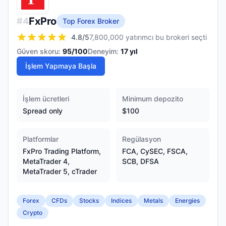
FxPro
#
4
Top Forex Broker
4.8
/5
7,800,000 yatırımcı bu brokeri seçti
Güven skoru:
95
/100
Deneyim:
17
yıl
İşlem Yapmaya Başla
İşlem ücretleri
Minimum depozito
Spread only
$100
Platformlar
Regülasyon
FxPro Trading Platform,
FCA, CySEC, FSCA,
MetaTrader 4,
SCB, DFSA
MetaTrader 5, cTrader
Forex
CFDs
Stocks
Indices
Metals
Energies
Crypto