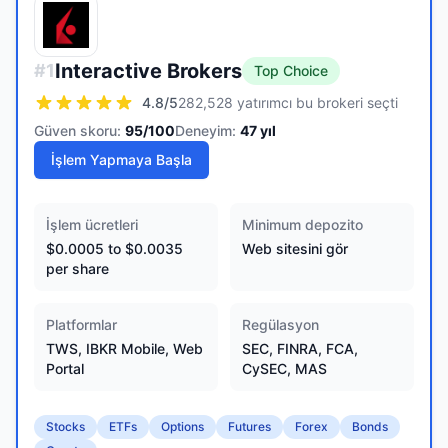
Interactive Brokers
#
1
Top Choice
4.8
/5
282,528 yatırımcı bu brokeri seçti
Güven skoru:
95
/100
Deneyim:
47
yıl
İşlem Yapmaya Başla
İşlem ücretleri
Minimum depozito
$0.0005 to $0.0035
Web sitesini gör
per share
Platformlar
Regülasyon
TWS, IBKR Mobile, Web
SEC, FINRA, FCA,
Portal
CySEC, MAS
Stocks
ETFs
Options
Futures
Forex
Bonds