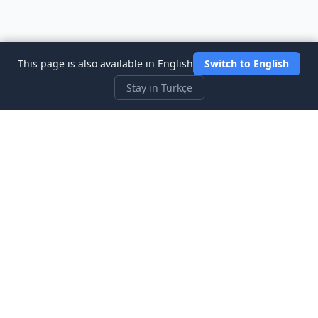
This page is also available in English
Switch to English
Stay in Türkçe
Three Investeers
Ticaret ve finansı, en yeni başlayan dostu borsa simülatör
oyunu ile öğrenin.
Hızlı Bağlantılar