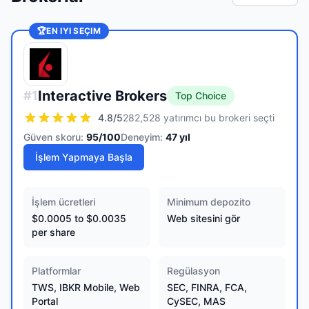
🏆
EN IYI SEÇIM
Interactive Brokers
#
1
Top Choice
4.8
/5
282,528 yatırımcı bu brokeri seçti
Güven skoru:
95
/100
Deneyim:
47
yıl
İşlem Yapmaya Başla
İşlem ücretleri
Minimum depozito
$0.0005 to $0.0035
Web sitesini gör
per share
Platformlar
Regülasyon
TWS, IBKR Mobile, Web
SEC, FINRA, FCA,
Portal
CySEC, MAS