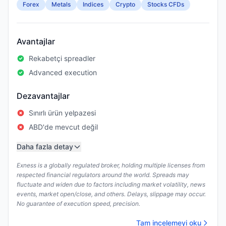
Forex
Metals
Indices
Crypto
Stocks CFDs
Avantajlar
Rekabetçi spreadler
Advanced execution
Dezavantajlar
Sınırlı ürün yelpazesi
ABD'de mevcut değil
Daha fazla detay
Exness is a globally regulated broker, holding multiple licenses from
respected financial regulators around the world. Spreads may
fluctuate and widen due to factors including market volatility, news
events, market open/close, and others. Delays, slippage may occur.
No guarantee of execution speed, precision.
Tam incelemeyi oku