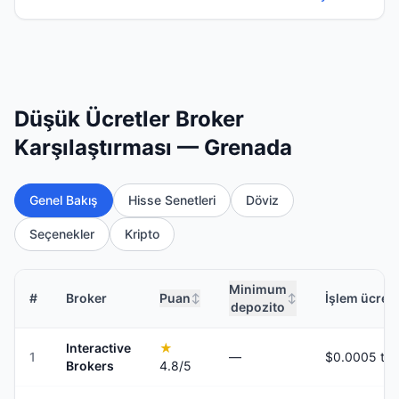
Düşük Ücretler Broker
Karşılaştırması — Grenada
Genel Bakış
Hisse Senetleri
Döviz
Seçenekler
Kripto
Minimum
#
Broker
Puan
İşlem ücretl
↕
↕
depozito
Interactive
★
1
—
Brokers
4.8
/5