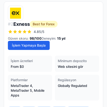
Exness
#
2
Best for Forex
4.85
/5
Güven skoru:
98
/100
Deneyim:
15
yıl
İşlem Yapmaya Başla
İşlem ücretleri
Minimum depozito
From $0
Web sitesini gör
Platformlar
Regülasyon
MetaTrader 4,
Globally Regulated
MetaTrader 5, Mobile
Apps