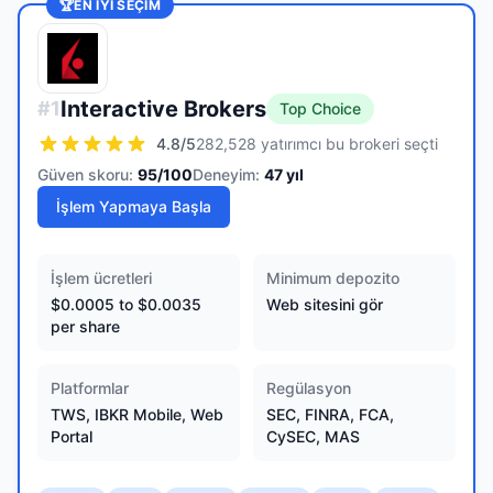
🏆
EN IYI SEÇIM
Interactive Brokers
#
1
Top Choice
4.8
/5
282,528 yatırımcı bu brokeri seçti
Güven skoru:
95
/100
Deneyim:
47
yıl
İşlem Yapmaya Başla
İşlem ücretleri
Minimum depozito
$0.0005 to $0.0035
Web sitesini gör
per share
Platformlar
Regülasyon
TWS, IBKR Mobile, Web
SEC, FINRA, FCA,
Portal
CySEC, MAS