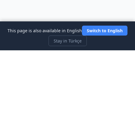
This page is also available in English
Switch to English
Stay in Türkçe
Three Investeers
Ticaret ve finansı, en yeni başlayan dostu borsa simülatör
oyunu ile öğrenin.
Hızlı Bağlantılar