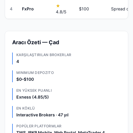
★
4
FxPro
$100
Spread onl
4.8
/5
Aracı Özeti — Çad
KARŞILAŞTIRILAN BROKERLAR
4
MINIMUM DEPOZITO
$0–$100
EN YÜKSEK PUANLI
Exness (4.85/5)
EN KÖKLÜ
Interactive Brokers · 47 yıl
POPÜLER PLATFORMLAR
TWS, IBKR Mobile, Web Portal, MetaTrader 4