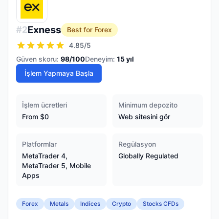
Exness
#
2
Best for Forex
4.85
/5
Güven skoru:
98
/100
Deneyim:
15
yıl
İşlem Yapmaya Başla
İşlem ücretleri
Minimum depozito
From $0
Web sitesini gör
Platformlar
Regülasyon
MetaTrader 4,
Globally Regulated
MetaTrader 5, Mobile
Apps
Forex
Metals
Indices
Crypto
Stocks CFDs