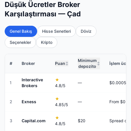
Düşük Ücretler Broker
Karşılaştırması — Çad
Genel Bakış
Hisse Senetleri
Döviz
Seçenekler
Kripto
Minimum
#
Broker
Puan
İşlem ücret
↕
↕
depozito
Interactive
★
1
—
Brokers
4.8
/5
★
2
Exness
—
From $0
4.85
/5
★
3
Capital.com
$20
Spread onl
4.8
/5