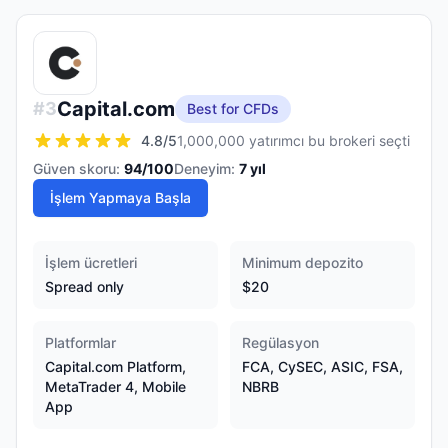
Capital.com
#
3
Best for CFDs
4.8
/5
1,000,000 yatırımcı bu brokeri seçti
Güven skoru:
94
/100
Deneyim:
7
yıl
İşlem Yapmaya Başla
İşlem ücretleri
Minimum depozito
Spread only
$20
Platformlar
Regülasyon
Capital.com Platform,
FCA, CySEC, ASIC, FSA,
MetaTrader 4, Mobile
NBRB
App