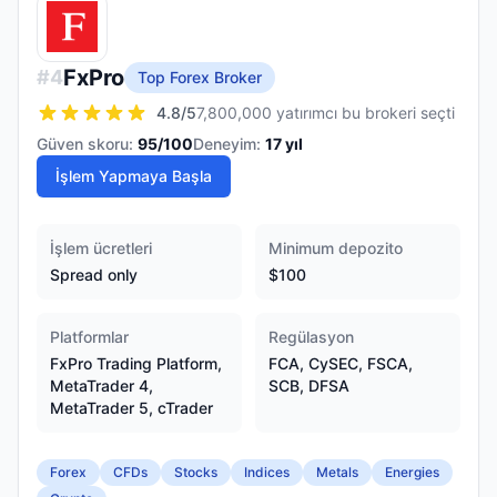
FxPro
#
4
Top Forex Broker
4.8
/5
7,800,000 yatırımcı bu brokeri seçti
Güven skoru:
95
/100
Deneyim:
17
yıl
İşlem Yapmaya Başla
İşlem ücretleri
Minimum depozito
Spread only
$100
Platformlar
Regülasyon
FxPro Trading Platform,
FCA, CySEC, FSCA,
MetaTrader 4,
SCB, DFSA
MetaTrader 5, cTrader
Forex
CFDs
Stocks
Indices
Metals
Energies