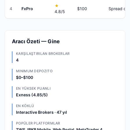
★
4
FxPro
$100
Spread onl
4.8
/5
Aracı Özeti — Gine
KARŞILAŞTIRILAN BROKERLAR
4
MINIMUM DEPOZITO
$0–$100
EN YÜKSEK PUANLI
Exness (4.85/5)
EN KÖKLÜ
Interactive Brokers · 47 yıl
POPÜLER PLATFORMLAR
TWS, IBKR Mobile, Web Portal, MetaTrader 4