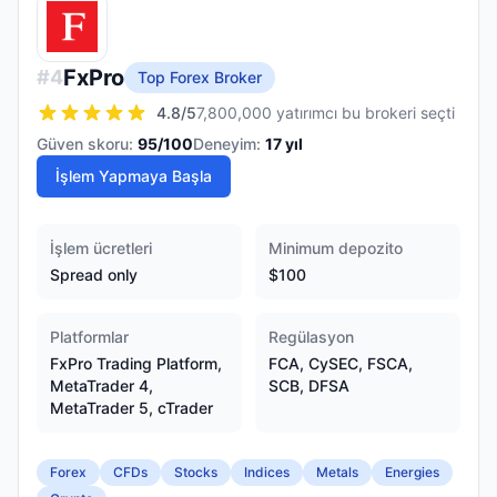
FxPro
#
4
Top Forex Broker
4.8
/5
7,800,000 yatırımcı bu brokeri seçti
Güven skoru:
95
/100
Deneyim:
17
yıl
İşlem Yapmaya Başla
İşlem ücretleri
Minimum depozito
Spread only
$100
Platformlar
Regülasyon
FxPro Trading Platform,
FCA, CySEC, FSCA,
MetaTrader 4,
SCB, DFSA
MetaTrader 5, cTrader
Forex
CFDs
Stocks
Indices
Metals
Energies