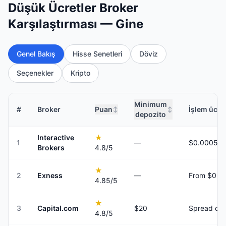
Düşük Ücretler Broker
Karşılaştırması — Gine
Genel Bakış
Hisse Senetleri
Döviz
Seçenekler
Kripto
Minimum
#
Broker
Puan
İşlem ücret
↕
↕
depozito
Interactive
★
1
—
Brokers
4.8
/5
★
2
Exness
—
From $0
4.85
/5
★
3
Capital.com
$20
Spread onl
4.8
/5