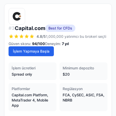
Capital.com
#
3
Best for CFDs
4.8
/5
1,000,000 yatırımcı bu brokeri seçti
Güven skoru:
94
/100
Deneyim:
7
yıl
İşlem Yapmaya Başla
İşlem ücretleri
Minimum depozito
Spread only
$20
Platformlar
Regülasyon
Capital.com Platform,
FCA, CySEC, ASIC, FSA,
MetaTrader 4, Mobile
NBRB
App