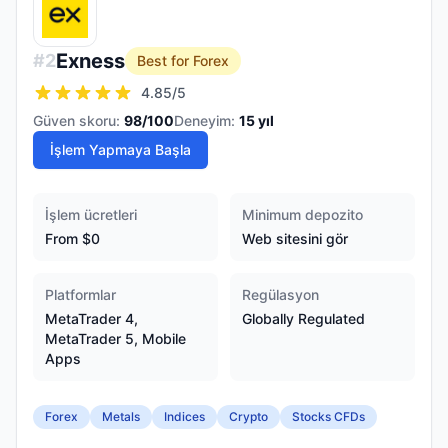
Exness
#
2
Best for Forex
4.85
/5
Güven skoru:
98
/100
Deneyim:
15
yıl
İşlem Yapmaya Başla
İşlem ücretleri
Minimum depozito
From $0
Web sitesini gör
Platformlar
Regülasyon
MetaTrader 4,
Globally Regulated
MetaTrader 5, Mobile
Apps
Forex
Metals
Indices
Crypto
Stocks CFDs