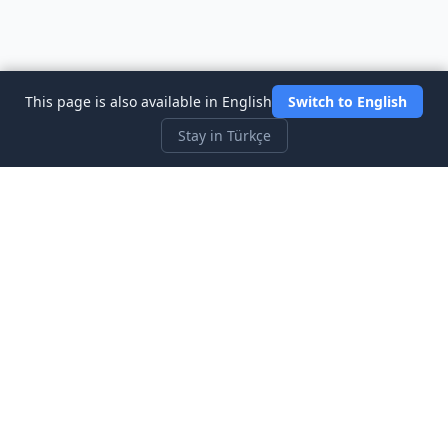
This page is also available in English
Switch to English
Stay in Türkçe
Three Investeers
Ticaret ve finansı, en yeni başlayan dostu borsa simülatör
oyunu ile öğrenin.
Hızlı Bağlantılar