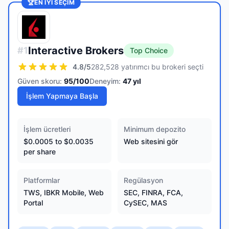
🏆
EN IYI SEÇIM
Interactive Brokers
#
1
Top Choice
4.8
/5
282,528 yatırımcı bu brokeri seçti
Güven skoru:
95
/100
Deneyim:
47
yıl
İşlem Yapmaya Başla
İşlem ücretleri
Minimum depozito
$0.0005 to $0.0035
Web sitesini gör
per share
Platformlar
Regülasyon
TWS, IBKR Mobile, Web
SEC, FINRA, FCA,
Portal
CySEC, MAS