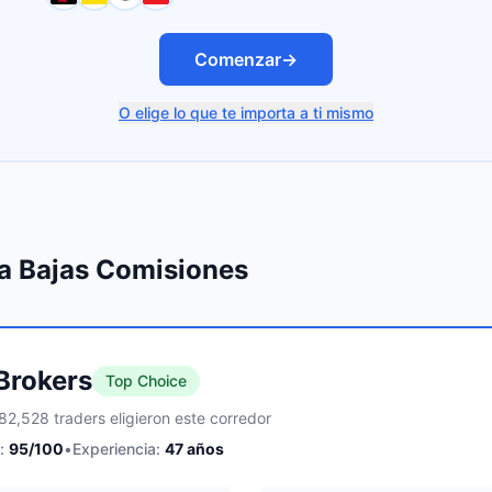
Comenzar
→
O elige lo que te importa a ti mismo
ra Bajas Comisiones
 Brokers
Top Choice
82,528 traders eligieron este corredor
:
95
/100
•
Experiencia:
47
años