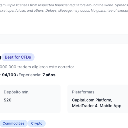
ing multiple licenses from respected financial regulators around the world. Spread
arket open/close, and others. Delays, slippage may occur. No guarantee of execut
m
Best for CFDs
,000,000 traders eligieron este corredor
:
94
/100
•
Experiencia:
7
años
Depósito mín.
Plataformas
$20
Capital.com Platform,
MetaTrader 4, Mobile App
Commodities
Crypto