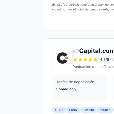
Exness is a globally regulated broker, hold
including market volatility, news events, m
Capital.co
#
3
4.8
/5
•
1
Puntuación de confianza
Tarifas de negociación
Spread only
CFDs
Forex
Stocks
Indices