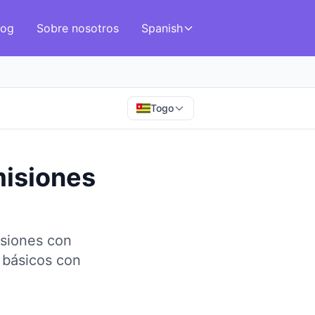
log
Sobre nosotros
Spanish
Togo
misiones
isiones con
 básicos con