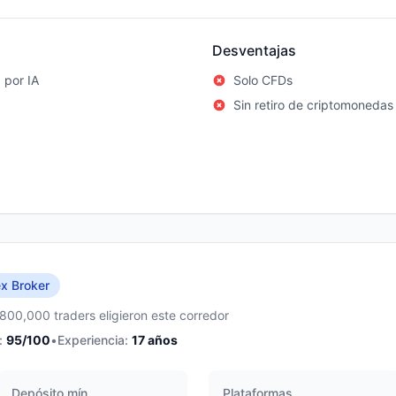
Desventajas
 por IA
Solo CFDs
Sin retiro de criptomonedas
x Broker
,800,000 traders eligieron este corredor
:
95
/100
•
Experiencia:
17
años
Depósito mín.
Plataformas