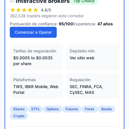
Interactive Brokers
#
1
Top Choice
4.8
/5
282,528 traders eligieron este corredor
Puntuación de confianza:
95
/100
Experiencia:
47
años
Comenzar a Operar
Tarifas de negociación
Depósito mín.
$0.0005 to $0.0035
Ver sitio web
per share
Plataformas
Regulación
TWS, IBKR Mobile, Web
SEC, FINRA, FCA,
Portal
CySEC, MAS
Stocks
ETFs
Options
Futures
Forex
Bonds
Crypto