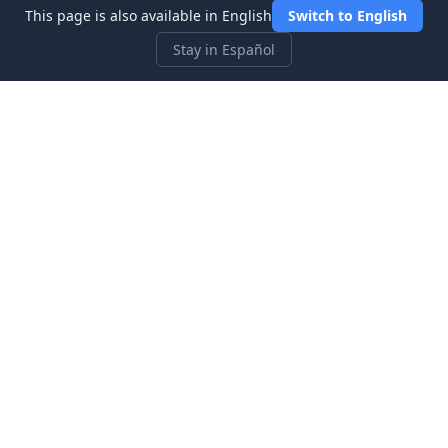
This page is also available in English
Switch to English
Stay in Español
Three Investeers
Aprende sobre trading y finanzas con el simulador de bolsa
más accesible para principiantes.
Enlaces Rápidos
Inicio
Blog
Sobre nosotros