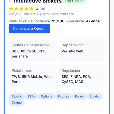
Interactive Brokers
#
1
Top Choice
4.8
/5
282,528 traders eligieron este corredor
Puntuación de confianza:
95
/100
Experiencia:
47
años
Comenzar a Operar
Tarifas de negociación
Depósito mín.
$0.0005 to $0.0035
Ver sitio web
per share
Plataformas
Regulación
TWS, IBKR Mobile, Web
SEC, FINRA, FCA,
Portal
CySEC, MAS
Stocks
ETFs
Options
Futures
Forex
Bonds
Crypto