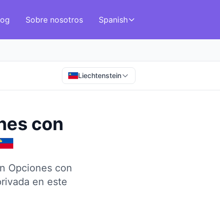
log
Sobre nosotros
Spanish
Liechtenstein
nes con
on Opciones con
rivada en este