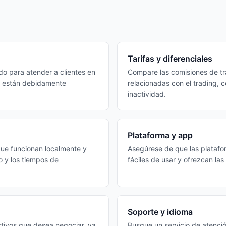
Tarifas y diferenciales
do para atender a clientes en
Compare las comisiones de trad
es están debidamente
relacionadas con el trading, c
inactividad.
Plataforma y app
que funcionan localmente y
Asegúrese de que las platafo
o y los tiempos de
fáciles de usar y ofrezcan la
Soporte y idioma
activos que desea negociar, ya
Busque un servicio de atenció