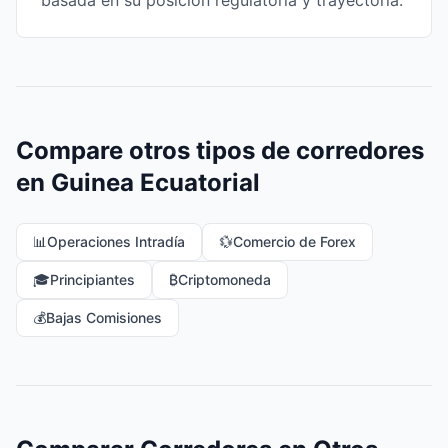
basada en su posición regulatoria y trayectoria.
Compare otros tipos de corredores
en Guinea Ecuatorial
📊
Operaciones Intradía
💱
Comercio de Forex
🎓
Principiantes
₿
Criptomoneda
💰
Bajas Comisiones