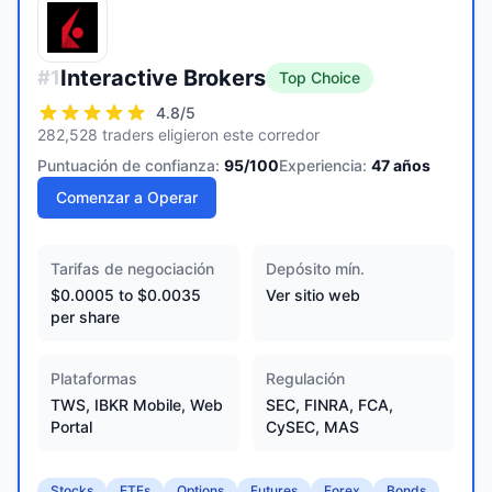
Interactive Brokers
#
1
Top Choice
4.8
/5
282,528 traders eligieron este corredor
Puntuación de confianza:
95
/100
Experiencia:
47
años
Comenzar a Operar
Tarifas de negociación
Depósito mín.
$0.0005 to $0.0035
Ver sitio web
per share
Plataformas
Regulación
TWS, IBKR Mobile, Web
SEC, FINRA, FCA,
Portal
CySEC, MAS
Stocks
ETFs
Options
Futures
Forex
Bonds