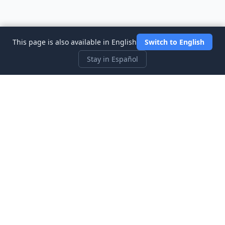
This page is also available in English
Switch to English
Stay in Español
Three Investeers
Aprende sobre trading y finanzas con el simulador de bolsa
más accesible para principiantes.
Enlaces Rápidos
Inicio