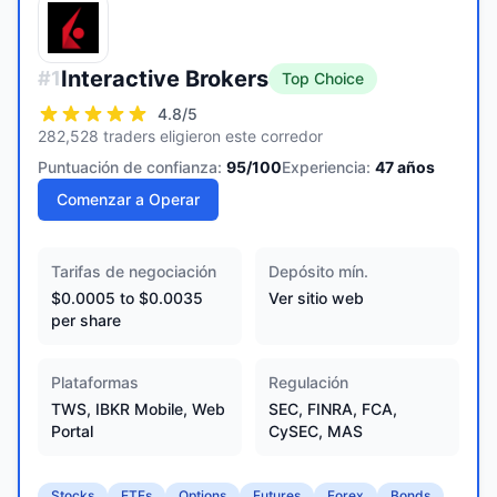
Interactive Brokers
#
1
Top Choice
4.8
/5
282,528 traders eligieron este corredor
Puntuación de confianza:
95
/100
Experiencia:
47
años
Comenzar a Operar
Tarifas de negociación
Depósito mín.
$0.0005 to $0.0035
Ver sitio web
per share
Plataformas
Regulación
TWS, IBKR Mobile, Web
SEC, FINRA, FCA,
Portal
CySEC, MAS
Stocks
ETFs
Options
Futures
Forex
Bonds