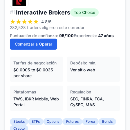
Interactive Brokers
#
1
Top Choice
4.8
/5
282,528 traders eligieron este corredor
Puntuación de confianza:
95
/100
Experiencia:
47
años
Comenzar a Operar
Tarifas de negociación
Depósito mín.
$0.0005 to $0.0035
Ver sitio web
per share
Plataformas
Regulación
TWS, IBKR Mobile, Web
SEC, FINRA, FCA,
Portal
CySEC, MAS
Stocks
ETFs
Options
Futures
Forex
Bonds
Crypto