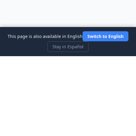
This page is also available in English
Switch to English
Stay in Español
Three Investeers
Aprende sobre trading y finanzas con el simulador de bolsa
más accesible para principiantes.
Enlaces Rápidos