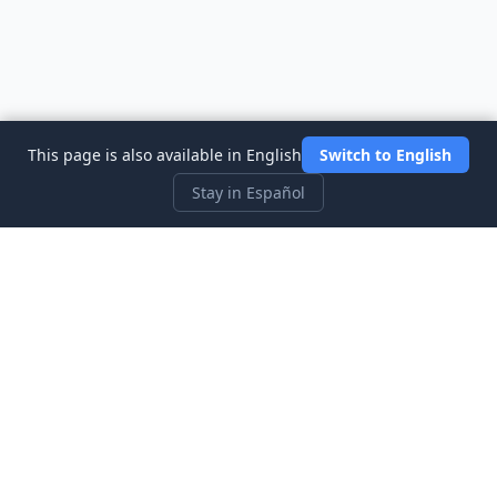
This page is also available in English
Switch to English
Stay in Español
Three Investeers
Aprende sobre trading y finanzas con el simulador de bolsa
más accesible para principiantes.