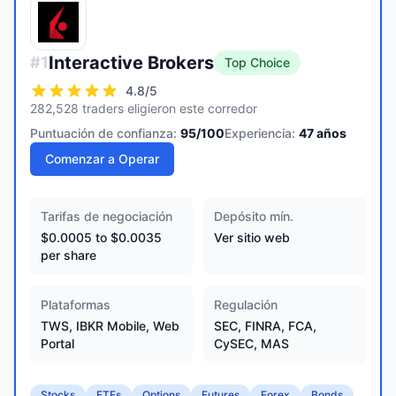
Interactive Brokers
#
1
Top Choice
4.8
/5
282,528 traders eligieron este corredor
Puntuación de confianza:
95
/100
Experiencia:
47
años
Comenzar a Operar
Tarifas de negociación
Depósito mín.
$0.0005 to $0.0035
Ver sitio web
per share
Plataformas
Regulación
TWS, IBKR Mobile, Web
SEC, FINRA, FCA,
Portal
CySEC, MAS
Stocks
ETFs
Options
Futures
Forex
Bonds