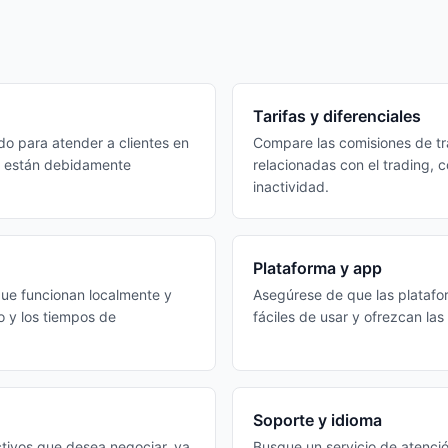
Tarifas y diferenciales
do para atender a clientes en
Compare las comisiones de trad
es están debidamente
relacionadas con el trading, c
inactividad.
Plataforma y app
que funcionan localmente y
Asegúrese de que las platafo
o y los tiempos de
fáciles de usar y ofrezcan la
Soporte y idioma
activos que desea negociar, ya
Busque un servicio de atenció