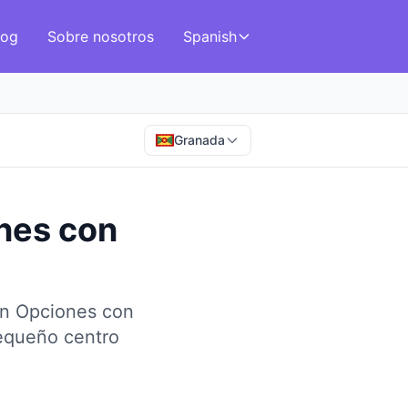
log
Sobre nosotros
Spanish
Granada
nes con
on Opciones con
pequeño centro