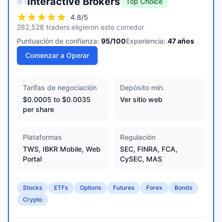
Interactive Brokers
#
1
Top Choice
4.8
/5
282,528 traders eligieron este corredor
Puntuación de confianza:
95
/100
Experiencia:
47
años
Comenzar a Operar
Tarifas de negociación
Depósito mín.
$0.0005 to $0.0035
Ver sitio web
per share
Plataformas
Regulación
TWS, IBKR Mobile, Web
SEC, FINRA, FCA,
Portal
CySEC, MAS
Stocks
ETFs
Options
Futures
Forex
Bonds
Crypto