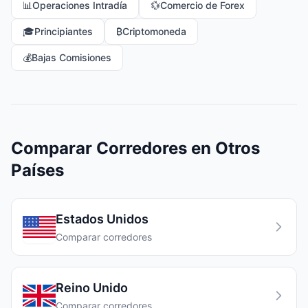
📊
Operaciones Intradía
💱
Comercio de Forex
🎓
Principiantes
₿
Criptomoneda
💰
Bajas Comisiones
Comparar Corredores en Otros
Países
Estados Unidos
Comparar corredores
Reino Unido
Comparar corredores