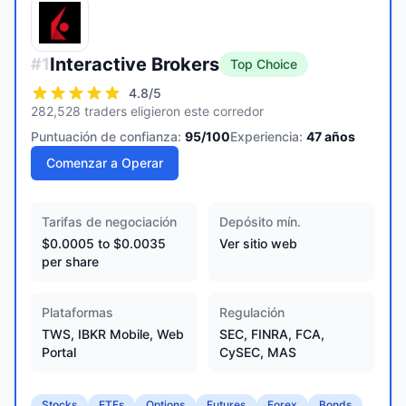
Interactive Brokers
#
1
Top Choice
4.8
/5
282,528 traders eligieron este corredor
Puntuación de confianza:
95
/100
Experiencia:
47
años
Comenzar a Operar
Tarifas de negociación
Depósito mín.
$0.0005 to $0.0035
Ver sitio web
per share
Plataformas
Regulación
TWS, IBKR Mobile, Web
SEC, FINRA, FCA,
Portal
CySEC, MAS
Stocks
ETFs
Options
Futures
Forex
Bonds