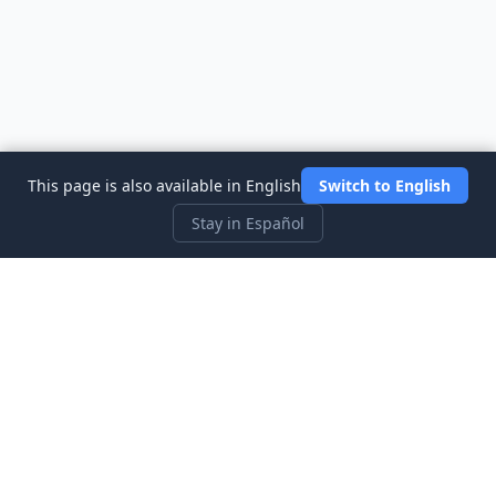
This page is also available in English
Switch to English
Stay in Español
Three Investeers
Aprende sobre trading y finanzas con el simulador de bolsa
más accesible para principiantes.