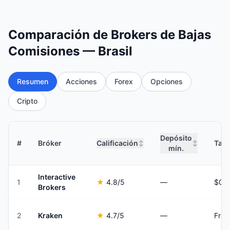
Comparación de Brokers de Bajas
Comisiones — Brasil
Resumen
Acciones
Forex
Opciones
Cripto
Depósito
#
Bróker
Calificación
Tari
↕
↕
mín.
Interactive
1
★
4.8
/5
—
Brokers
2
Kraken
★
4.7
/5
—
From