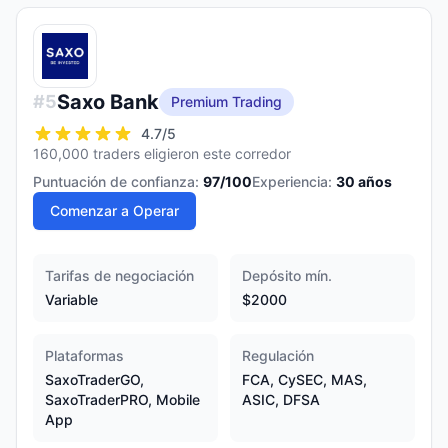
Saxo Bank
#
5
Premium Trading
4.7
/5
160,000 traders eligieron este corredor
Puntuación de confianza:
97
/100
Experiencia:
30
años
Comenzar a Operar
Tarifas de negociación
Depósito mín.
Variable
$2000
Plataformas
Regulación
SaxoTraderGO,
FCA, CySEC, MAS,
SaxoTraderPRO, Mobile
ASIC, DFSA
App