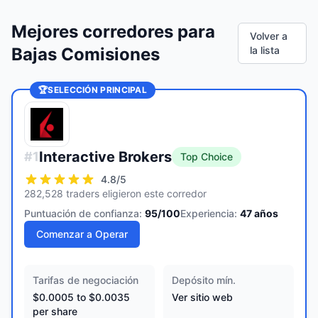
Mejores corredores para
Volver a
Bajas Comisiones
la lista
🏆
SELECCIÓN PRINCIPAL
Interactive Brokers
#
1
Top Choice
4.8
/5
282,528 traders eligieron este corredor
Puntuación de confianza:
95
/100
Experiencia:
47
años
Comenzar a Operar
Tarifas de negociación
Depósito mín.
$0.0005 to $0.0035
Ver sitio web
per share