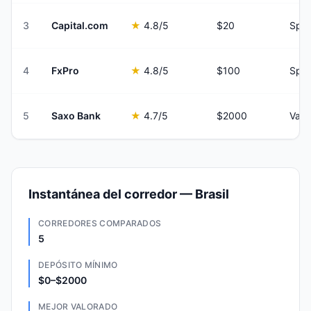
3
Capital.com
★
4.8
/5
$20
Spre
4
FxPro
★
4.8
/5
$100
Spre
5
Saxo Bank
★
4.7
/5
$2000
Vari
Instantánea del corredor — Brasil
CORREDORES COMPARADOS
5
DEPÓSITO MÍNIMO
$0–$2000
MEJOR VALORADO