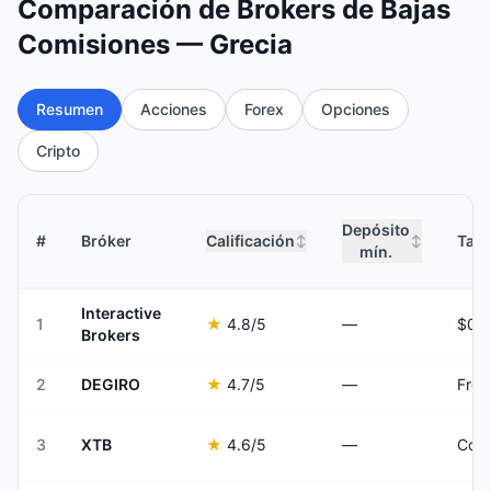
Comparación de Brokers de Bajas
Comisiones — Grecia
Resumen
Acciones
Forex
Opciones
Cripto
Depósito
#
Bróker
Calificación
Tari
↕
↕
mín.
Interactive
1
★
4.8
/5
—
Brokers
2
DEGIRO
★
4.7
/5
—
From
3
XTB
★
4.6
/5
—
Comm