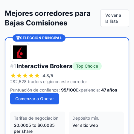
Mejores corredores para
Volver a
Bajas Comisiones
la lista
🏆
SELECCIÓN PRINCIPAL
Interactive Brokers
#
1
Top Choice
4.8
/5
282,528 traders eligieron este corredor
Puntuación de confianza:
95
/100
Experiencia:
47
años
Comenzar a Operar
Tarifas de negociación
Depósito mín.
$0.0005 to $0.0035
Ver sitio web
per share