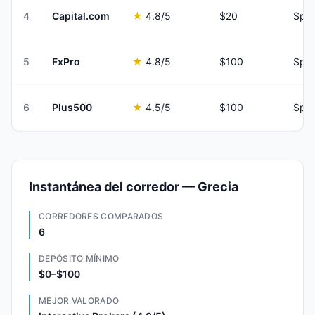
4
Capital.com
★
4.8
/5
$20
Spre
5
FxPro
★
4.8
/5
$100
Spre
6
Plus500
★
4.5
/5
$100
Spre
Instantánea del corredor — Grecia
CORREDORES COMPARADOS
6
DEPÓSITO MÍNIMO
$0–$100
MEJOR VALORADO