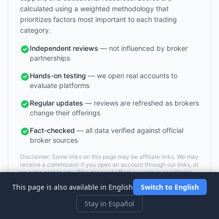
calculated using a weighted methodology that
prioritizes factors most important to each trading
category.
Independent reviews
— not influenced by broker
partnerships
Hands-on testing
— we open real accounts to
evaluate platforms
Regular updates
— reviews are refreshed as brokers
change their offerings
Fact-checked
— all data verified against official
broker sources
Disclaimer: Some links on this page may be affiliate links. We may
receive a commission if you open an account through our links, at
no extra cost to you. This does not affect our ratings or editorial
independence.
This page is also available in English
Switch to English
Stay in Español