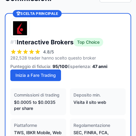
🏆
SCELTA PRINCIPALE
Interactive Brokers
#
1
Top Choice
4.8
/5
282,528 trader hanno scelto questo broker
Punteggio di fiducia:
95
/100
Esperienza:
47
anni
Inizia a Fare Trading
Commissioni di trading
Deposito min.
$0.0005 to $0.0035
Visita il sito web
per share
Piattaforme
Regolamentazione
TWS, IBKR Mobile, Web
SEC, FINRA, FCA,