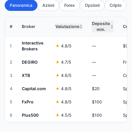
Panoramica
Azioni
Forex
Opzioni
Cripto
Deposito
#
Broker
Valutazione
Comm
↕
↕
min.
Interactive
1
★
4.8
/5
—
Brokers
2
DEGIRO
★
4.7
/5
—
From
3
XTB
★
4.6
/5
—
Comm
4
Capital.com
★
4.8
/5
$20
Spre
5
FxPro
★
4.8
/5
$100
Spre
6
Plus500
★
4.5
/5
$100
Spre