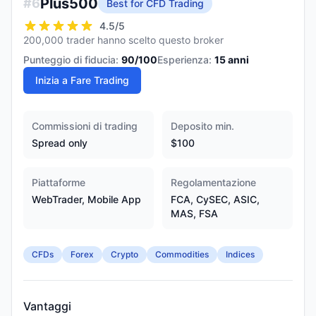
Plus500
#
6
Best for CFD Trading
4.5
/5
200,000 trader hanno scelto questo broker
Punteggio di fiducia:
90
/100
Esperienza:
15
anni
Inizia a Fare Trading
Commissioni di trading
Deposito min.
Spread only
$100
Piattaforme
Regolamentazione
WebTrader, Mobile App
FCA, CySEC, ASIC,
MAS, FSA
CFDs
Forex
Crypto
Commodities
Indices
Vantaggi