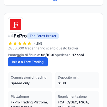
FxPro
#
4
Top Forex Broker
4.8
/5
7,800,000 trader hanno scelto questo broker
Punteggio di fiducia:
95
/100
Esperienza:
17
anni
Inizia a Fare Trading
Commissioni di trading
Deposito min.
Spread only
$100
Piattaforme
Regolamentazione
FxPro Trading Platform,
FCA, CySEC, FSCA,
MetaTrader 4,
SCB, DFSA