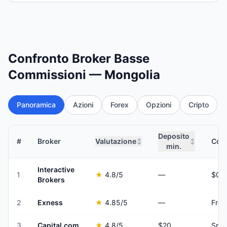
Confronto Broker Basse
Commissioni — Mongolia
Panoramica
Azioni
Forex
Opzioni
Cripto
Deposito
#
Broker
Valutazione
Comm
↕
↕
min.
Interactive
1
★
4.8
/5
—
Brokers
2
Exness
★
4.85
/5
—
Fro
3
Capital.com
★
4.8
/5
$20
Spre