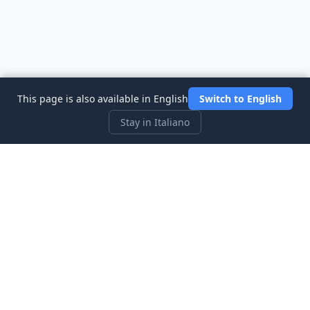
This page is also available in English
Switch to English
Stay in Italiano
Three Investeers
Impara il trading e la finanza con il simulatore di borsa più
intuitivo per principianti.