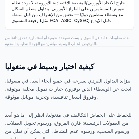
خارج الاتحاد الأوروبي/المنطقة الاقتصادية الأوروبية، لا يوجد نظام
تعويض للمستثمرين على الطراز الأوروبي. يتداول معظم السكان
مع وسطاء منظمين دوليًا — تحقق من الإشراف من قبل سلطة
رفيعة المستوى (مثل FCA، ASIC، CySEC) قبل الإيداع.
هذه معلومات عامة عن السوق وليست نصيحة تنظيمية أو استثمارية. تحقق دائمًا من
الترخيص الحالي للوسيط مباشرة مع الجهة التنظيمية المعنية.
كيفية اختيار وسيط في منغوليا
يتزايد التداول الفردي بسرعة في جميع أنحاء آسيا. في منغوليا،
ابحث عن الوسطاء الذين يوفرون خيارات تمويل محلية موثوقة،
وفروق أسعار تنافسية، وتجربة موبايل موثوقة.
للحفاظ على انخفاض التكاليف في منغوليا، انظر إلى ما هو أبعد
من العمولات الرئيسية: قارن الفروق، ورسوم تحويل العملات،
ورسوم السحب، ورسوم عدم النشاط، التي يمكن أن تقلل من