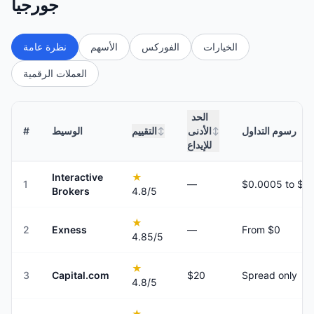
جورجيا
الخيارات
الفوركس
الأسهم
نظرة عامة
العملات الرقمية
الحد
رسوم التداول
الأدنى
التقييم
الوسيط
#
↕
↕
للإيداع
Interactive
★
1
—
Brokers
4.8
/5
★
2
Exness
—
From $0
4.85
/5
★
3
Capital.com
$20
Spread only
4.8
/5
★