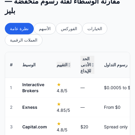
مقارنة الوسطاء لفئة رسوم منخفضة —
بليز
الخيارات
الفوركس
الأسهم
نظرة عامة
العملات الرقمية
الحد
رسوم التداول
الأدنى
التقييم
الوسيط
#
↕
↕
للإيداع
Interactive
★
1
—
Brokers
4.8
/5
★
2
Exness
—
From $0
4.85
/5
★
3
Capital.com
$20
Spread only
4.8
/5