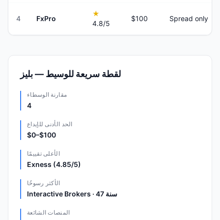
★
4
FxPro
$100
Spread only
4.8
/5
لقطة سريعة للوسيط — بليز
مقارنة الوسطاء
4
الحد الأدنى للإيداع
$0–$100
الأعلى تقييمًا
Exness (4.85/5)
الأكثر رسوخًا
Interactive Brokers · 47 سنة
المنصات الشائعة