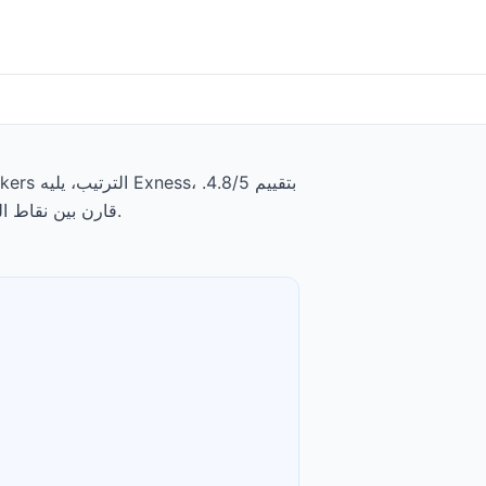
تبدأ الودائع الدنيا من $0، وتبدأ الرسوم عند $0.0005 to $0.0035 per share. قارن بين نقاط القوة والتنازلات لكل وسيط أدناه.