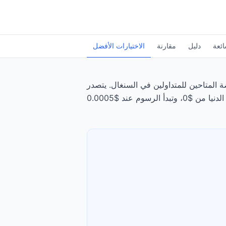
ائعة
دليل
مقارنة
الاختيارات الأفضل
 للمتداولين في السنغال. يتصدر Interactive Brokers الترتيب، يليه Exness، بتقييم 4.8/5.