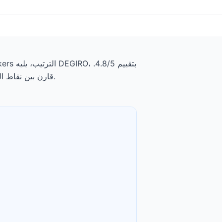
تبدأ الودائع الدنيا من $0، وتبدأ الرسوم عند $0.0005 to $0.0035 per share. قارن بين نقاط القوة والتنازلات لكل وسيط أدناه.