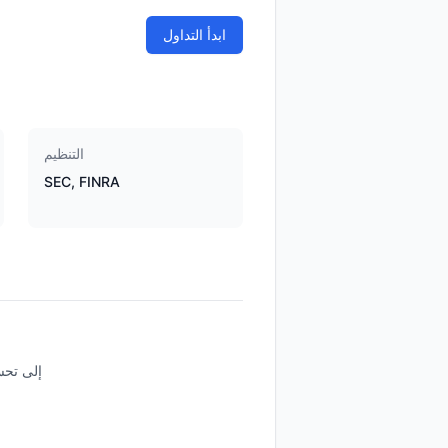
ابدأ التداول
التنظيم
SEC, FINRA
يحتاج ive Trader Pro