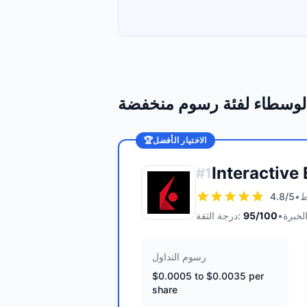
لوسطاء لفئة رسوم منخفضة
الاختيار الأفضل
🏆
Interactive
#
1
4.8
/5
•
•
/100
95
درجة الثقة:
رسوم التداول
$0.0005 to $0.0035 per
share