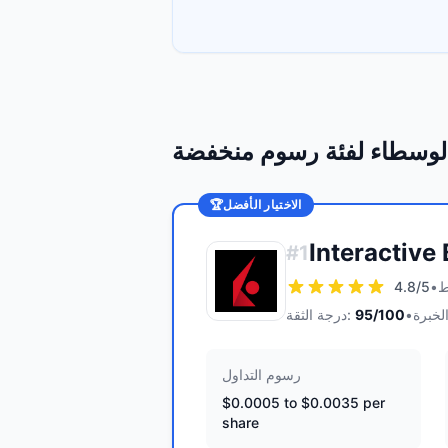
لوسطاء لفئة رسوم منخفضة
الاختيار الأفضل
🏆
Interactive
#
1
4.8
/5
•
•
/100
95
درجة الثقة:
رسوم التداول
$0.0005 to $0.0035 per
share