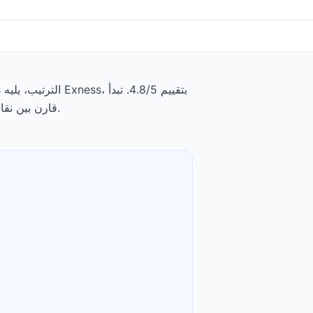
الودائع الدنيا من $0، وتبدأ الرسوم عند $0.0005 to $0.0035 per share. قارن بين نقاط القوة والتنازلات لكل وسيط أدناه.