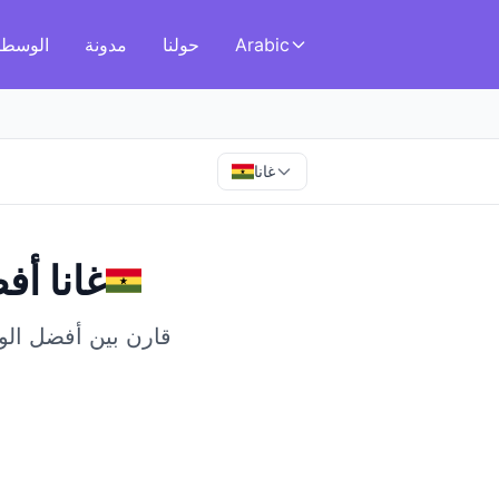
Arabic
حولنا
مدونة
الوسطا
غانا
غانا
في
أفض
قارن بين أفضل الوسط