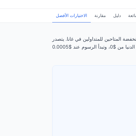
ائعة
دليل
مقارنة
الاختيارات الأفضل
متاحين للمتداولين في غانا. يتصدر Interactive Brokers الترتيب، يليه Exness، بتقييم 4.8/5. تبدأ