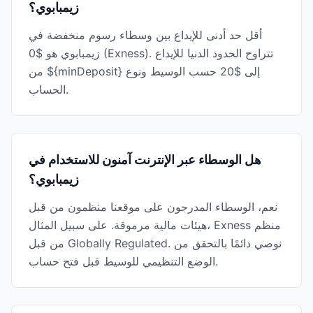
زيمبابوي؟
أقل حد أدنى للإيداع بين وسطاء رسوم منخفضة في
زيمبابوي هو $0 (Exness). تتراوح الحدود الدنيا للإيداع
من ${minDeposit} إلى $20 حسب الوسيط ونوع
الحساب.
هل الوسطاء عبر الإنترنت آمنون للاستخدام في
زيمبابوي؟
نعم، الوسطاء المدرجون على موقعنا منظمون من قبل
هيئات مالية مرموقة. على سبيل المثال، Exness منظم
من قبل Globally Regulated. نوصي دائمًا بالتحقق من
الوضع التنظيمي للوسيط قبل فتح حساب.