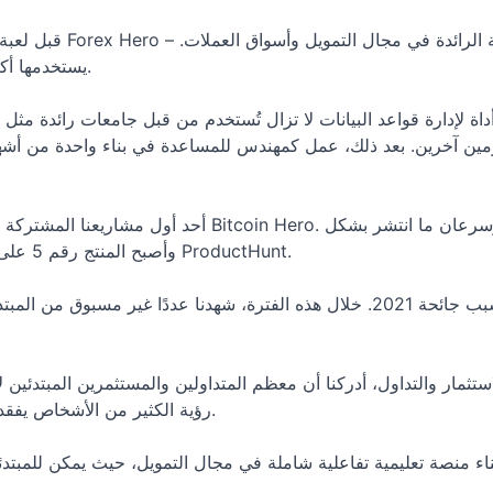
قبل لعبة تداول سوق الأسه
يستخدمها أكثر من 730 ألف مستخدم حول العالم.
رمين آخرين. بعد ذلك، عمل كمهندس للمساعدة في بناء واحدة من أشه
أحد أول مشاريعنا المشتركة كان محاكي العملات الرقمية ا
واسع على Hacker News وReddit وأصبح المنتج رقم 5 على ProductHunt.
تم تحفيز فكرة لعبة سوق الأسهم بسبب جائحة 2021. خلال هذه الفترة، شهدنا عددًا غ
تثمار والتداول، أدركنا أن معظم المتداولين والمستثمرين المبتدئين 
رؤية الكثير من الأشخاص يفقدون مدخراتهم، حتى في سوق متنامية.
 بناء منصة تعليمية تفاعلية شاملة في مجال التمويل، حيث يمكن للمبتد