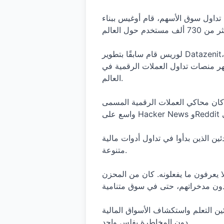
م، قام أوغيس ببناء Forex Hero – واحدة من التطبيقات التعليمية الرائدة في مجال التمويل وأسواق العملات.
لوريس قام سابقًا بتطوير Datazenit، وهي أداة لإدارة قواعد البيانات لا تزال تُستخدم من قبل جامعات رائدة مثل MIT، ستانفورد، هارفارد،
ر منصات تداول العملات الرقمية في
العالم.
لمسمى Bitcoin Hero. أطلقناه في غضون بضعة أسابيع، وسرعان ما انتشر بشكل
ير مسبوق من المبتدئين الذين بدأوا في تداول أدوات مالية
متنوعة.
لا يعرفون ما يفعلونه. كان من المحزن
ئين التعلم واستكشاف الأسواق المالية
دون المخاطرة بفلس واحد.