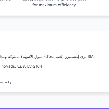
for maximum efficiency.
ثري إنفستيرز (لعبة محاكاة سوق الأسهم) مملوكة ومدارة من قبل شركة هيدجهوج سولوشنز SIA.
العنوان: Vidus 10، Staprini، Adazu novads، لاتفيا، LV-2164
رقم ضريبة 