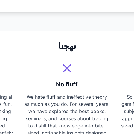
نهجنا
No fluff
ng all
We hate fluff and ineffective theory
Sci
a fun,
as much as you do. For several years,
gamif
sking
we have explored the best books,
subj
ding
seminars, and courses about trading
appr
ted
to distill that knowledge into bite-
sized
safely.
sized, actionable insights designed