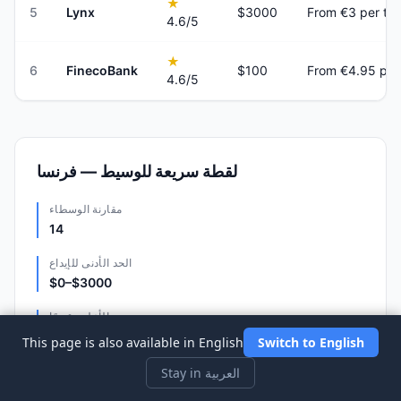
★
5
Lynx
$3000
From €3 per tr
4.6
/5
★
6
FinecoBank
$100
From €4.95 per
4.6
/5
لقطة سريعة للوسيط — فرنسا
مقارنة الوسطاء
14
الحد الأدنى للإيداع
$0–$3000
الأعلى تقييمًا
Interactive Brokers (4.8/5)
This page is also available in English
Switch to English
الأكثر رسوخًا
Stay in العربية
Fidelity · 77 سنة