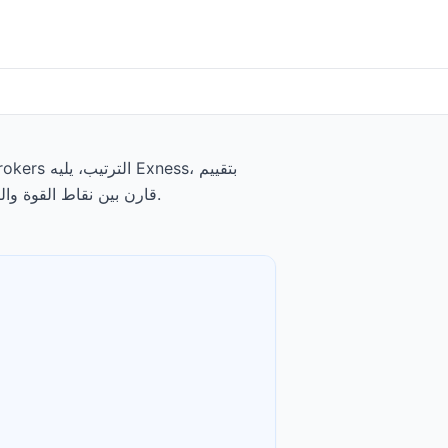
4.8/5. تبدأ الودائع الدنيا من $0، وتبدأ الرسوم عند $0.0005 to $0.0035 per share. قارن بين نقاط القوة والتنازلات لكل وسيط أدناه.