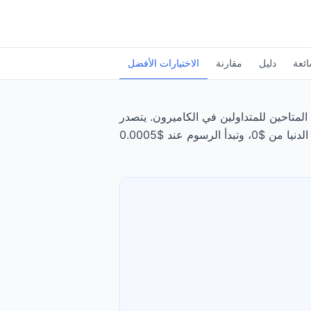
ائعة
دليل
مقارنة
الاختيارات الأفضل
 للمتداولين في الكاميرون. يتصدر Interactive Brokers الترتيب، يليه Exness، بتقييم