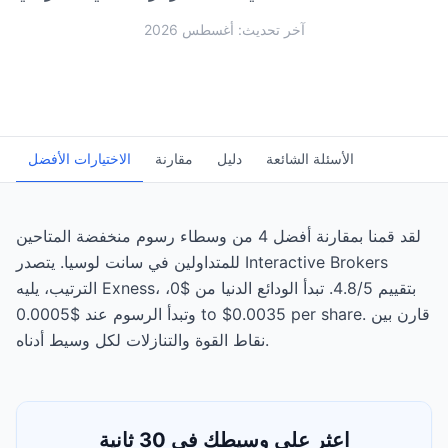
آخر تحديث: أغسطس 2026
الأسئلة الشائعة
دليل
مقارنة
الاختيارات الأفضل
لقد قمنا بمقارنة أفضل 4 من وسطاء رسوم منخفضة المتاحين
للمتداولين في سانت لوسيا. يتصدر Interactive Brokers
الترتيب، يليه Exness، بتقييم 4.8/5. تبدأ الودائع الدنيا من $0،
وتبدأ الرسوم عند $0.0005 to $0.0035 per share. قارن بين
نقاط القوة والتنازلات لكل وسيط أدناه.
اعثر على وسيطك في 30 ثانية