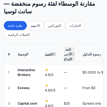
مقارنة الوسطاء لفئة رسوم منخفضة —
سانت لوسيا
الخيارات
الفوركس
الأسهم
نظرة عامة
العملات الرقمية
الحد
رسوم التداول
الأدنى
التقييم
الوسيط
#
↕
↕
للإيداع
Interactive
★
1
—
Brokers
4.8
/5
★
2
Exness
—
From $0
4.85
/5
★
3
Capital.com
$20
Spread only
4.8
/5