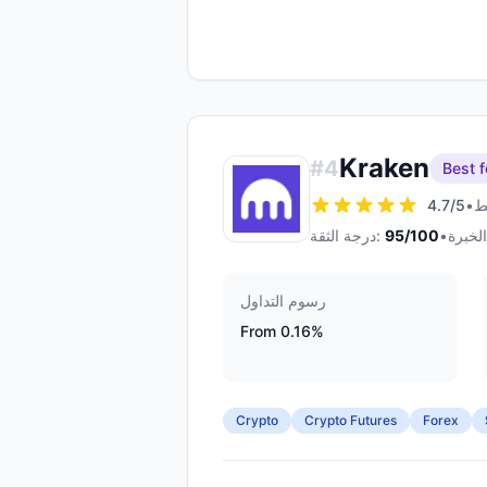
Kraken
#
4
Best f
4.7
/5
•
•
/100
95
درجة الثقة:
رسوم التداول
From 0.16%
Crypto
Crypto Futures
Forex