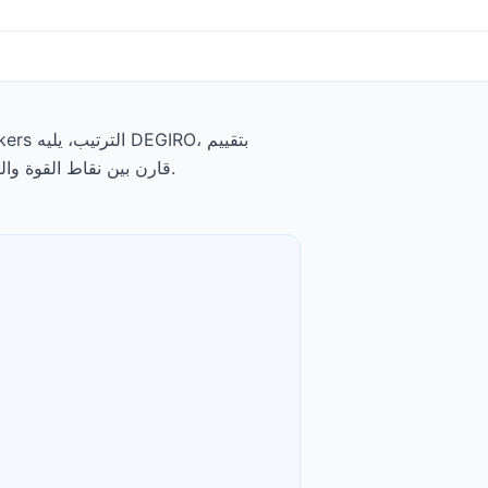
4.8/5. تبدأ الودائع الدنيا من $0، وتبدأ الرسوم عند $0.0005 to $0.0035 per share. قارن بين نقاط القوة والتنازلات لكل وسيط أدناه.