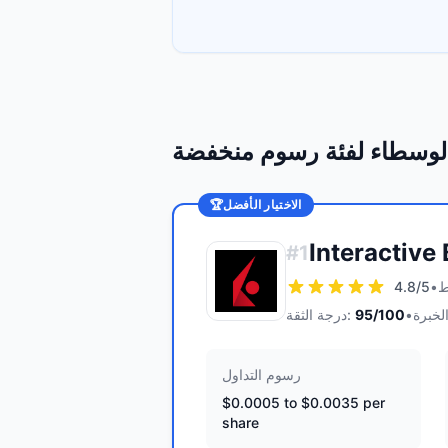
لوسطاء لفئة رسوم منخفضة
الاختيار الأفضل
🏆
Interactive
#
1
4.8
/5
•
•
/100
95
درجة الثقة:
رسوم التداول
$0.0005 to $0.0035 per
share