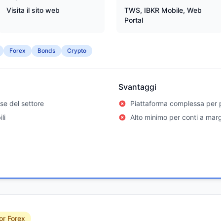
Visita il sito web
TWS, IBKR Mobile, Web
Portal
Forex
Bonds
Crypto
Svantaggi
se del settore
Piattaforma complessa per p
li
Alto minimo per conti a mar
or Forex