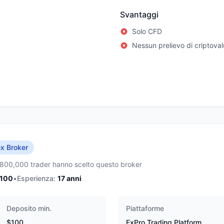
Svantaggi
Solo CFD
Nessun prelievo di criptoval
x Broker
,800,000 trader hanno scelto questo broker
/100
•
Esperienza:
17
anni
Deposito min.
Piattaforme
$100
FxPro Trading Platform,