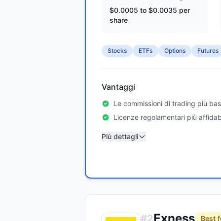
$0.0005 to $0.0035 per
share
Stocks
ETFs
Options
Futures
Vantaggi
Le commissioni di trading più bas
Licenze regolamentari più affidabi
Più dettagli
Exness
#
2
Best f