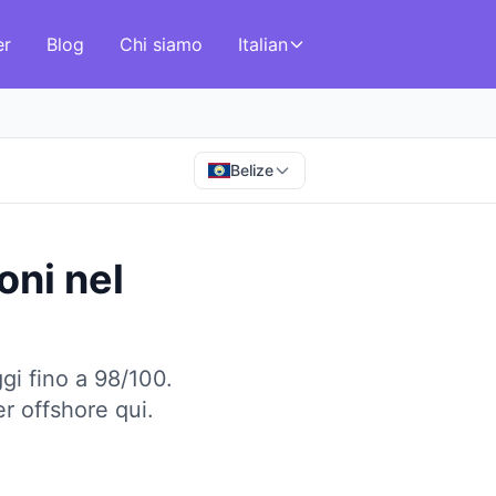
er
Blog
Chi siamo
Italian
Belize
oni
nel
gi fino a 98/100.
er offshore qui.