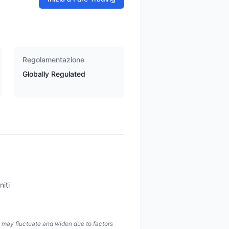
Regolamentazione
Globally Regulated
niti
s may fluctuate and widen due to factors