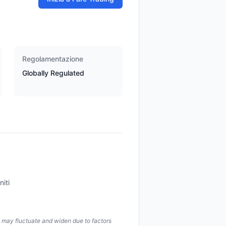
Regolamentazione
Globally Regulated
niti
s may fluctuate and widen due to factors