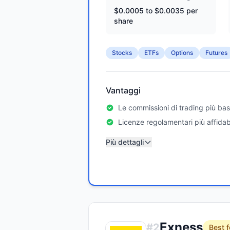
$0.0005 to $0.0035 per
share
Stocks
ETFs
Options
Futures
Vantaggi
Le commissioni di trading più bas
Licenze regolamentari più affidabi
Più dettagli
Exness
#
2
Best f