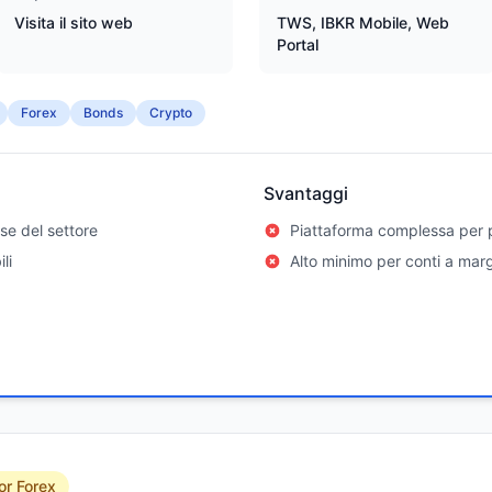
Visita il sito web
TWS, IBKR Mobile, Web
Portal
Forex
Bonds
Crypto
Svantaggi
se del settore
Piattaforma complessa per p
li
Alto minimo per conti a mar
or Forex