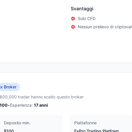
Svantaggi
Solo CFD
Nessun prelievo di criptoval
x Broker
,800,000 trader hanno scelto questo broker
/100
•
Esperienza:
17
anni
Deposito min.
Piattaforme
$100
FxPro Trading Platform,