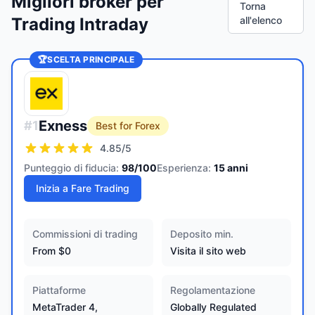
Migliori broker per
Torna
Trading Intraday
all'elenco
🏆
SCELTA PRINCIPALE
Exness
#
1
Best for Forex
4.85
/5
Punteggio di fiducia:
98
/100
Esperienza:
15
anni
Inizia a Fare Trading
Commissioni di trading
Deposito min.
From $0
Visita il sito web
Piattaforme
Regolamentazione
MetaTrader 4,
Globally Regulated