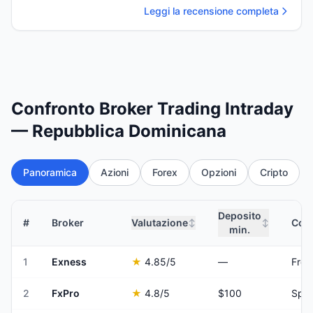
Leggi la recensione completa
Confronto Broker Trading Intraday
— Repubblica Dominicana
Panoramica
Azioni
Forex
Opzioni
Cripto
Deposito
#
Broker
Valutazione
Comm
↕
↕
min.
1
Exness
★
4.85
/5
—
Fro
2
FxPro
★
4.8
/5
$100
Spre