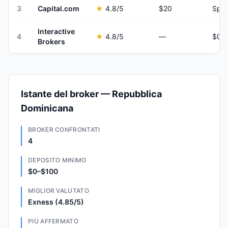
3
Capital.com
★
4.8
/5
$20
Spre
Interactive
4
★
4.8
/5
—
Brokers
Istante del broker — Repubblica
Dominicana
BROKER CONFRONTATI
4
DEPOSITO MINIMO
$0–$100
MIGLIOR VALUTATO
Exness (4.85/5)
PIÙ AFFERMATO