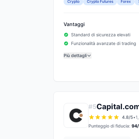
Crypto
Crypto Futures
Forex
Vantaggi
Standard di sicurezza elevati
Funzionalità avanzate di trading
Più dettagli
Capital.co
#
5
4.8
/5
•
1
Punteggio di fiducia:
94