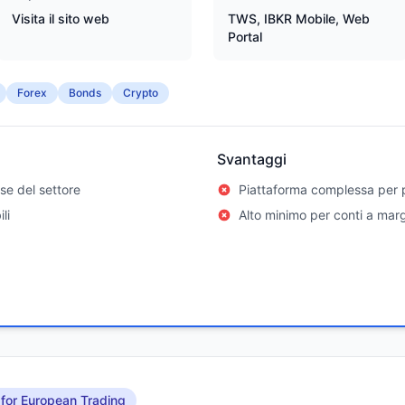
Visita il sito web
TWS, IBKR Mobile, Web
Portal
Forex
Bonds
Crypto
Svantaggi
se del settore
Piattaforma complessa per p
li
Alto minimo per conti a mar
 for European Trading