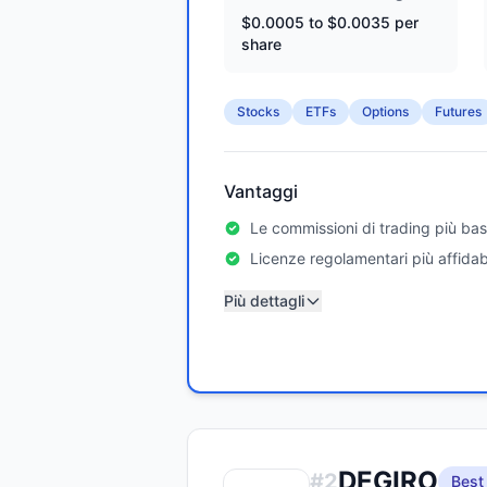
$0.0005 to $0.0035 per
share
Stocks
ETFs
Options
Futures
Vantaggi
Le commissioni di trading più bas
Licenze regolamentari più affidabi
Più dettagli
DEGIRO
#
2
Best