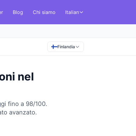
er
Blog
Chi siamo
Italian
Finlandia
oni
nel
gi fino a 98/100.
cato avanzato.