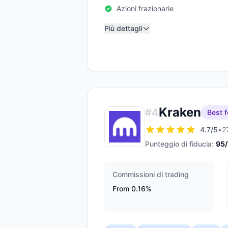
Azioni frazionarie
Più dettagli
Kraken
#
4
Best f
4.7
/5
•
2
Punteggio di fiducia:
95
Commissioni di trading
From 0.16%