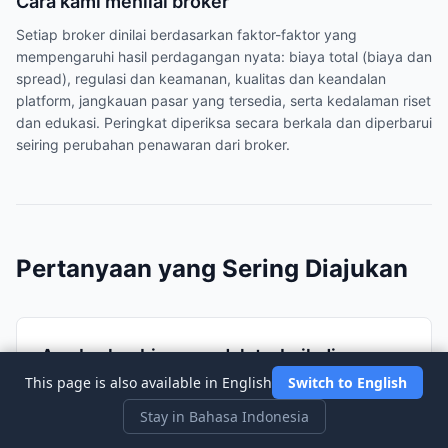
Cara kami menilai broker
Setiap broker dinilai berdasarkan faktor-faktor yang
mempengaruhi hasil perdagangan nyata: biaya total (biaya dan
spread), regulasi dan keamanan, kualitas dan keandalan
platform, jangkauan pasar yang tersedia, serta kedalaman riset
dan edukasi. Peringkat diperiksa secara berkala dan diperbarui
seiring perubahan penawaran dari broker.
Pertanyaan yang Sering Diajukan
Apa broker biaya rendah terbaik di
This page is also available in English
Finlandia pada tahun 2026?
Switch to English
Stay in Bahasa Indonesia
Berdasarkan analisis kami, Interactive Brokers