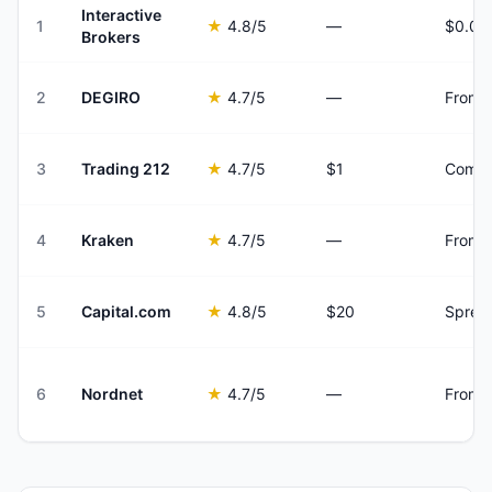
Interactive
1
★
4.8
/5
—
Brokers
2
DEGIRO
★
4.7
/5
—
From €
3
Trading 212
★
4.7
/5
$1
Commi
4
Kraken
★
4.7
/5
—
From 
5
Capital.com
★
4.8
/5
$20
Sprea
6
Nordnet
★
4.7
/5
—
From €