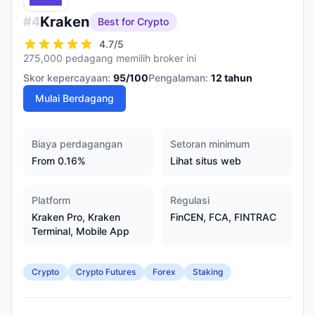
Kraken
#
4
Best for Crypto
4.7
/5
275,000 pedagang memilih broker ini
Skor kepercayaan:
95
/100
Pengalaman:
12
tahun
Mulai Berdagang
Biaya perdagangan
Setoran minimum
From 0.16%
Lihat situs web
Platform
Regulasi
Kraken Pro, Kraken
FinCEN, FCA, FINTRAC
Terminal, Mobile App
Crypto
Crypto Futures
Forex
Staking