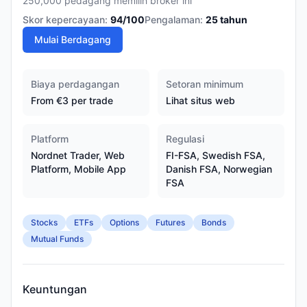
250,000 pedagang memilih broker ini
Skor kepercayaan:
94
/100
Pengalaman:
25
tahun
Mulai Berdagang
Biaya perdagangan
Setoran minimum
From €3 per trade
Lihat situs web
Platform
Regulasi
Nordnet Trader, Web
FI-FSA, Swedish FSA,
Platform, Mobile App
Danish FSA, Norwegian
FSA
Stocks
ETFs
Options
Futures
Bonds
Mutual Funds
Keuntungan