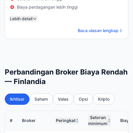
Biaya perdagangan lebih tinggi
Lebih detail
Baca ulasan lengkap
Perbandingan Broker Biaya Rendah
— Finlandia
Ikhtisar
Saham
Valas
Opsi
Kripto
Setoran
#
Broker
Peringkat
Biaya
↕
↕
minimum