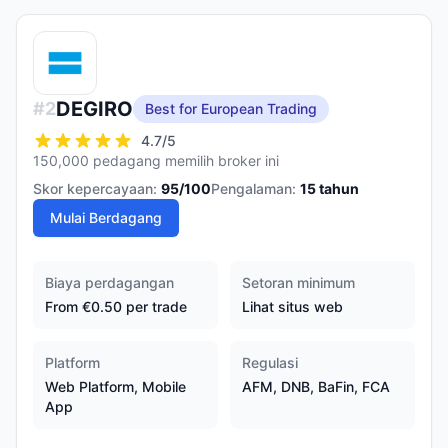
DEGIRO
#
2
Best for European Trading
4.7
/5
150,000 pedagang memilih broker ini
Skor kepercayaan:
95
/100
Pengalaman:
15
tahun
Mulai Berdagang
Biaya perdagangan
Setoran minimum
From €0.50 per trade
Lihat situs web
Platform
Regulasi
Web Platform, Mobile
AFM, DNB, BaFin, FCA
App