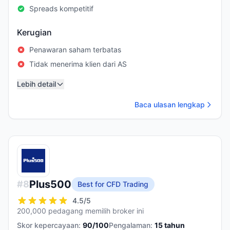
Spreads kompetitif
Kerugian
Penawaran saham terbatas
Tidak menerima klien dari AS
Lebih detail
Baca ulasan lengkap
Plus500
#
8
Best for CFD Trading
4.5
/5
200,000 pedagang memilih broker ini
Skor kepercayaan:
90
/100
Pengalaman:
15
tahun