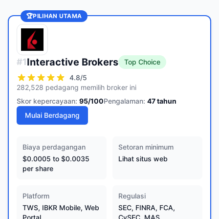
🏆
PILIHAN UTAMA
Interactive Brokers
#
1
Top Choice
4.8
/5
282,528 pedagang memilih broker ini
Skor kepercayaan:
95
/100
Pengalaman:
47
tahun
Mulai Berdagang
Biaya perdagangan
Setoran minimum
$0.0005 to $0.0035
Lihat situs web
per share
Platform
Regulasi
TWS, IBKR Mobile, Web
SEC, FINRA, FCA,
Portal
CySEC, MAS