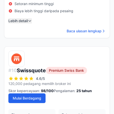
Setoran minimum tinggi
Biaya lebih tinggi daripada pesaing
Lebih detail
Baca ulasan lengkap
Swissquote
#
10
Premium Swiss Bank
4.6
/5
120,000 pedagang memilih broker ini
Skor kepercayaan:
98
/100
Pengalaman:
25
tahun
Mulai Berdagang