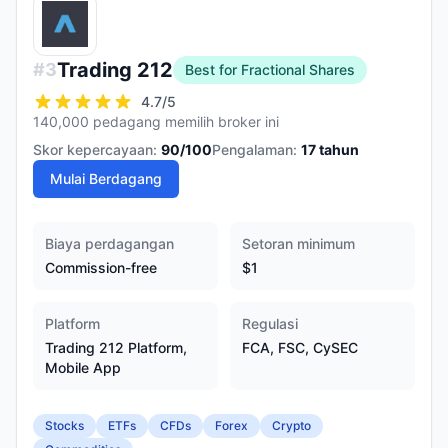
Trading 212
#
3
Best for Fractional Shares
4.7
/5
140,000 pedagang memilih broker ini
Skor kepercayaan:
90
/100
Pengalaman:
17
tahun
Mulai Berdagang
Biaya perdagangan
Setoran minimum
Commission-free
$1
Platform
Regulasi
Trading 212 Platform,
FCA, FSC, CySEC
Mobile App
Stocks
ETFs
CFDs
Forex
Crypto