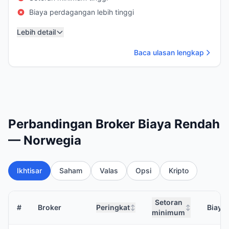
Biaya perdagangan lebih tinggi
Lebih detail
Baca ulasan lengkap
Perbandingan Broker Biaya Rendah
— Norwegia
Ikhtisar
Saham
Valas
Opsi
Kripto
Setoran
#
Broker
Peringkat
Biaya
↕
↕
minimum