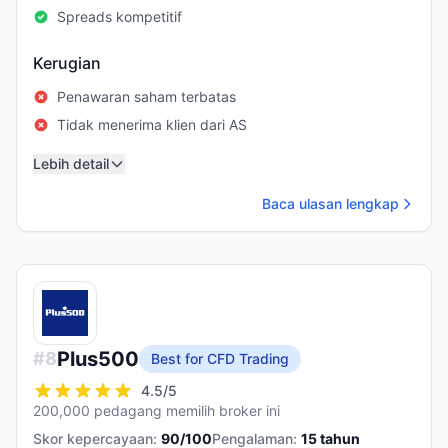
Spreads kompetitif
Kerugian
Penawaran saham terbatas
Tidak menerima klien dari AS
Lebih detail
Baca ulasan lengkap
Plus500
#
8
Best for CFD Trading
4.5
/5
200,000 pedagang memilih broker ini
Skor kepercayaan:
90
/100
Pengalaman:
15
tahun