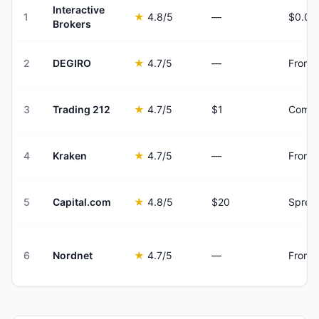
Interactive
1
★
4.8
/5
—
Brokers
2
DEGIRO
★
4.7
/5
—
From €
3
Trading 212
★
4.7
/5
$1
Commi
4
Kraken
★
4.7
/5
—
From 
5
Capital.com
★
4.8
/5
$20
Sprea
6
Nordnet
★
4.7
/5
—
From €