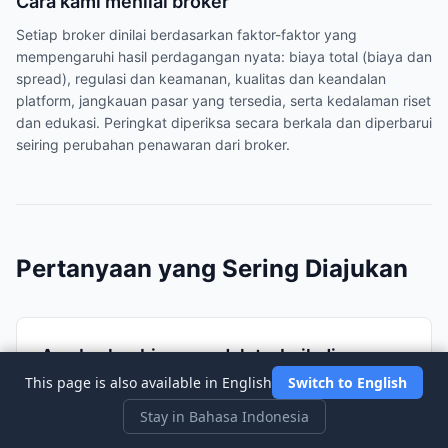
Cara kami menilai broker
Setiap broker dinilai berdasarkan faktor-faktor yang
mempengaruhi hasil perdagangan nyata: biaya total (biaya dan
spread), regulasi dan keamanan, kualitas dan keandalan
platform, jangkauan pasar yang tersedia, serta kedalaman riset
dan edukasi. Peringkat diperiksa secara berkala dan diperbarui
seiring perubahan penawaran dari broker.
Pertanyaan yang Sering Diajukan
Apa broker biaya rendah terbaik di
This page is also available in English
Norwegia pada tahun 2026?
Switch to English
Stay in Bahasa Indonesia
Berdasarkan analisis kami, Interactive Brokers