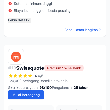
Setoran minimum tinggi
Biaya lebih tinggi daripada pesaing
Lebih detail
Baca ulasan lengkap
Swissquote
#
10
Premium Swiss Bank
4.6
/5
120,000 pedagang memilih broker ini
Skor kepercayaan:
98
/100
Pengalaman:
25
tahun
Mulai Berdagang