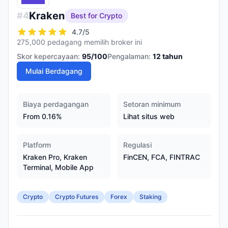
Kraken
#
4
Best for Crypto
4.7
/5
275,000 pedagang memilih broker ini
Skor kepercayaan:
95
/100
Pengalaman:
12
tahun
Mulai Berdagang
Biaya perdagangan
Setoran minimum
From 0.16%
Lihat situs web
Platform
Regulasi
Kraken Pro, Kraken
FinCEN, FCA, FINTRAC
Terminal, Mobile App
Crypto
Crypto Futures
Forex
Staking