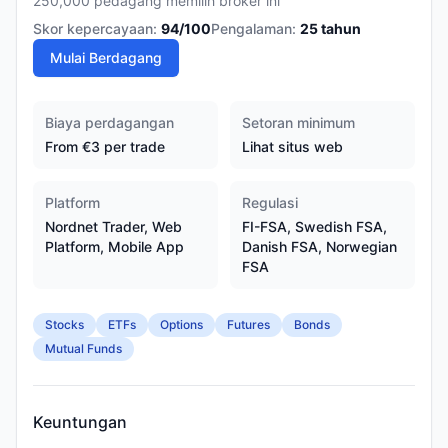
250,000 pedagang memilih broker ini
Skor kepercayaan:
94
/100
Pengalaman:
25
tahun
Mulai Berdagang
Biaya perdagangan
Setoran minimum
From €3 per trade
Lihat situs web
Platform
Regulasi
Nordnet Trader, Web
FI-FSA, Swedish FSA,
Platform, Mobile App
Danish FSA, Norwegian
FSA
Stocks
ETFs
Options
Futures
Bonds
Mutual Funds
Keuntungan