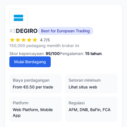
DEGIRO
#
2
Best for European Trading
4.7
/5
150,000 pedagang memilih broker ini
Skor kepercayaan:
95
/100
Pengalaman:
15
tahun
Mulai Berdagang
Biaya perdagangan
Setoran minimum
From €0.50 per trade
Lihat situs web
Platform
Regulasi
Web Platform, Mobile
AFM, DNB, BaFin, FCA
App