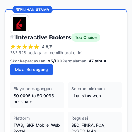
🏆
PILIHAN UTAMA
Interactive Brokers
#
1
Top Choice
4.8
/5
282,528 pedagang memilih broker ini
Skor kepercayaan:
95
/100
Pengalaman:
47
tahun
Mulai Berdagang
Biaya perdagangan
Setoran minimum
$0.0005 to $0.0035
Lihat situs web
per share
Platform
Regulasi
TWS, IBKR Mobile, Web
SEC, FINRA, FCA,
Portal
CySEC, MAS