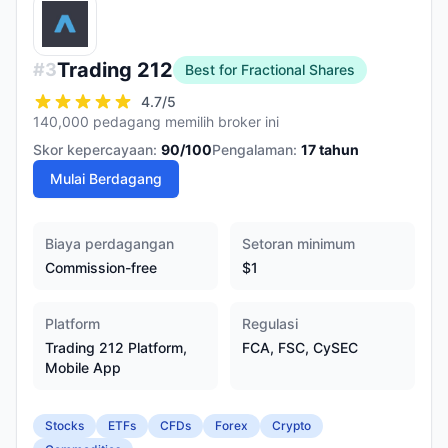
Trading 212
#
3
Best for Fractional Shares
4.7
/5
140,000 pedagang memilih broker ini
Skor kepercayaan:
90
/100
Pengalaman:
17
tahun
Mulai Berdagang
Biaya perdagangan
Setoran minimum
Commission-free
$1
Platform
Regulasi
Trading 212 Platform,
FCA, FSC, CySEC
Mobile App
Stocks
ETFs
CFDs
Forex
Crypto