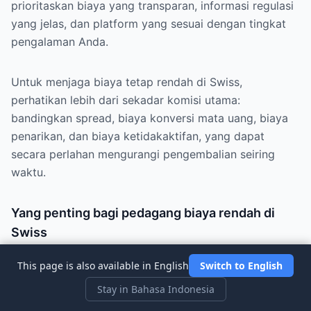
prioritaskan biaya yang transparan, informasi regulasi
yang jelas, dan platform yang sesuai dengan tingkat
pengalaman Anda.
Untuk menjaga biaya tetap rendah di Swiss,
perhatikan lebih dari sekadar komisi utama:
bandingkan spread, biaya konversi mata uang, biaya
penarikan, dan biaya ketidakaktifan, yang dapat
secara perlahan mengurangi pengembalian seiring
waktu.
Yang penting bagi pedagang biaya rendah di
Swiss
Komisi utama yang benar-benar rendah pada aset
This page is also available in English
Switch to English
yang Anda perdagangkan.
Stay in Bahasa Indonesia
Spread ketat dan tarif konversi mata uang yang