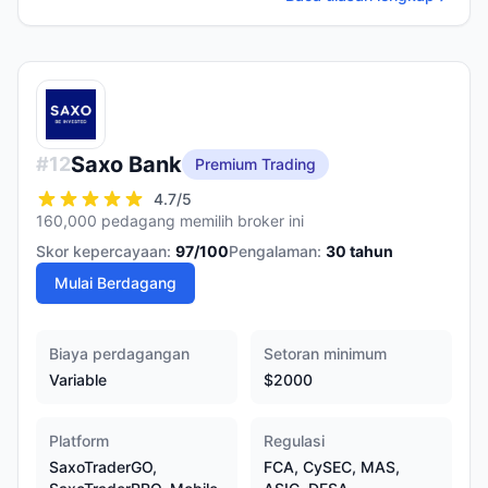
Saxo Bank
#
12
Premium Trading
4.7
/5
160,000 pedagang memilih broker ini
Skor kepercayaan:
97
/100
Pengalaman:
30
tahun
Mulai Berdagang
Biaya perdagangan
Setoran minimum
Variable
$2000
Platform
Regulasi
SaxoTraderGO,
FCA, CySEC, MAS,