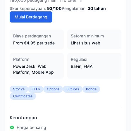
180,000 pedagang memilih broker ini
Skor kepercayaan:
93
/100
Pengalaman:
30
tahun
Mulai Berdagang
Biaya perdagangan
Setoran minimum
From €4.95 per trade
Lihat situs web
Platform
Regulasi
PowerDesk, Web
BaFin, FMA
Platform, Mobile App
Stocks
ETFs
Options
Futures
Bonds
Certificates
Keuntungan
Harga bersaing