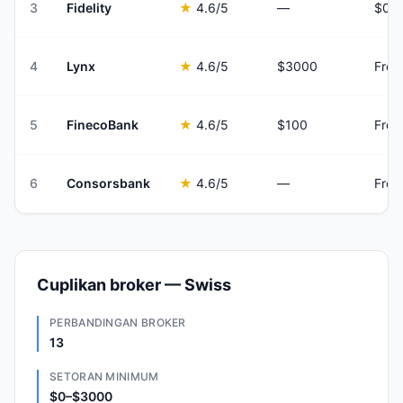
3
Fidelity
★
4.6
/5
—
$0 f
4
Lynx
★
4.6
/5
$3000
From
5
FinecoBank
★
4.6
/5
$100
From
6
Consorsbank
★
4.6
/5
—
From
Cuplikan broker — Swiss
PERBANDINGAN BROKER
13
SETORAN MINIMUM
$0–$3000