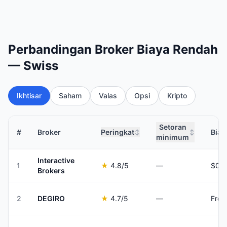
Perbandingan Broker Biaya Rendah
— Swiss
Ikhtisar
Saham
Valas
Opsi
Kripto
Setoran
#
Broker
Peringkat
Biay
↕
↕
minimum
Interactive
1
★
4.8
/5
—
Brokers
2
DEGIRO
★
4.7
/5
—
From