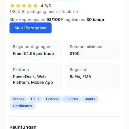
4.6
/5
180,000 pedagang memilih broker ini
Skor kepercayaan:
93
/100
Pengalaman:
30
tahun
Mulai Berdagang
Biaya perdagangan
Setoran minimum
From €4.95 per trade
$100
Platform
Regulasi
PowerDesk, Web
BaFin, FMA
Platform, Mobile App
Stocks
ETFs
Options
Futures
Bonds
Certificates
Keuntungan