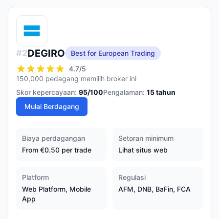
DEGIRO
#
2
Best for European Trading
4.7
/5
150,000 pedagang memilih broker ini
Skor kepercayaan:
95
/100
Pengalaman:
15
tahun
Mulai Berdagang
Biaya perdagangan
Setoran minimum
From €0.50 per trade
Lihat situs web
Platform
Regulasi
Web Platform, Mobile
AFM, DNB, BaFin, FCA
App