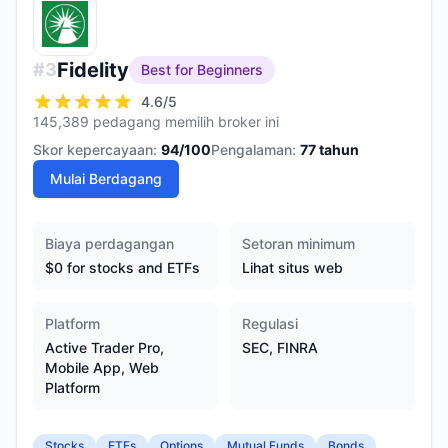
Fidelity
#
3
Best for Beginners
4.6
/5
145,389 pedagang memilih broker ini
Skor kepercayaan:
94
/100
Pengalaman:
77
tahun
Mulai Berdagang
Biaya perdagangan
Setoran minimum
$0 for stocks and ETFs
Lihat situs web
Platform
Regulasi
Active Trader Pro,
SEC, FINRA
Mobile App, Web
Platform
Stocks
ETFs
Options
Mutual Funds
Bonds