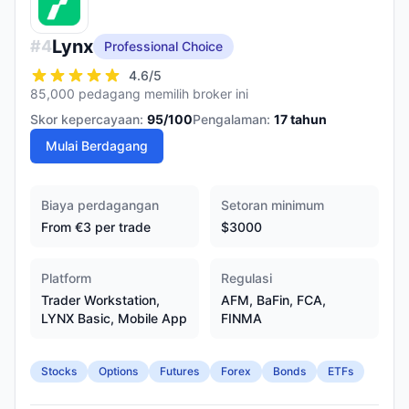
Lynx
#
4
Professional Choice
4.6
/5
85,000 pedagang memilih broker ini
Skor kepercayaan:
95
/100
Pengalaman:
17
tahun
Mulai Berdagang
Biaya perdagangan
Setoran minimum
From €3 per trade
$3000
Platform
Regulasi
Trader Workstation,
AFM, BaFin, FCA,
LYNX Basic, Mobile App
FINMA
Stocks
Options
Futures
Forex
Bonds
ETFs