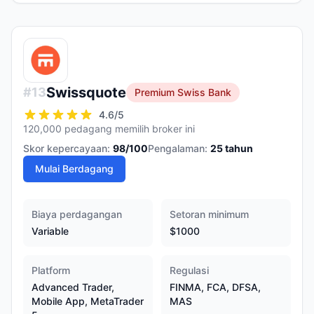
Swissquote
#
13
Premium Swiss Bank
4.6
/5
120,000 pedagang memilih broker ini
Skor kepercayaan:
98
/100
Pengalaman:
25
tahun
Mulai Berdagang
Biaya perdagangan
Setoran minimum
Variable
$1000
Platform
Regulasi
Advanced Trader,
FINMA, FCA, DFSA,
Mobile App, MetaTrader
MAS