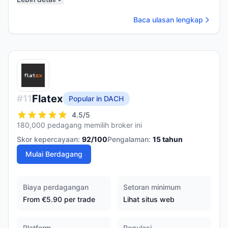
Baca ulasan lengkap
Flatex
#
11
Popular in DACH
4.5
/5
180,000 pedagang memilih broker ini
Skor kepercayaan:
92
/100
Pengalaman:
15
tahun
Mulai Berdagang
Biaya perdagangan
Setoran minimum
From €5.90 per trade
Lihat situs web
Platform
Regulasi