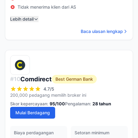
Tidak menerima klien dari AS
Lebih detail
Baca ulasan lengkap
Comdirect
#
10
Best German Bank
4.7
/5
200,000 pedagang memilih broker ini
Skor kepercayaan:
95
/100
Pengalaman:
28
tahun
Mulai Berdagang
Biaya perdagangan
Setoran minimum