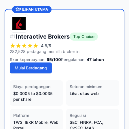
🏆
PILIHAN UTAMA
Interactive Brokers
#
1
Top Choice
4.8
/5
282,528 pedagang memilih broker ini
Skor kepercayaan:
95
/100
Pengalaman:
47
tahun
Mulai Berdagang
Biaya perdagangan
Setoran minimum
$0.0005 to $0.0035
Lihat situs web
per share
Platform
Regulasi
TWS, IBKR Mobile, Web
SEC, FINRA, FCA,
Portal
CySEC, MAS