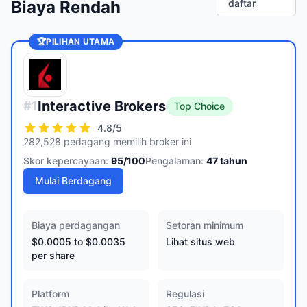
Biaya Rendah
daftar
🏆
PILIHAN UTAMA
Interactive Brokers
#
1
Top Choice
4.8
/5
282,528 pedagang memilih broker ini
Skor kepercayaan:
95
/100
Pengalaman:
47
tahun
Mulai Berdagang
Biaya perdagangan
Setoran minimum
$0.0005 to $0.0035
Lihat situs web
per share
Platform
Regulasi