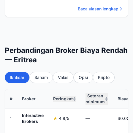
Baca ulasan lengkap
Perbandingan Broker Biaya Rendah
— Eritrea
Ikhtisar
Saham
Valas
Opsi
Kripto
Setoran
#
Broker
Peringkat
Biaya 
↕
↕
minimum
Interactive
1
★
4.8
/5
—
Brokers