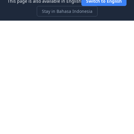
This page is also available in English
Switch to English
Stay in Bahasa Indonesia
Three Investeers
Pelajari perdagangan dan keuangan dengan permainan
simulasi pasar saham yang paling ramah pemula.
Tautan Cepat
Beranda
Blog
Tentang kami