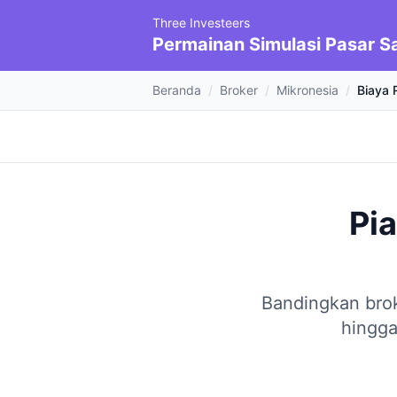
Three Investeers
Permainan Simulasi Pasar 
Beranda
/
Broker
/
Mikronesia
/
Biaya 
Pi
Bandingkan brok
hingga