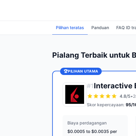
Pilihan teratas
Panduan
FAQ ID tr
Pialang Terbaik untuk 
🏆
PILIHAN UTAMA
Interactive
#
1
4.8
/5
•
2
Skor kepercayaan:
95
/1
Biaya perdagangan
$0.0005 to $0.0035 per