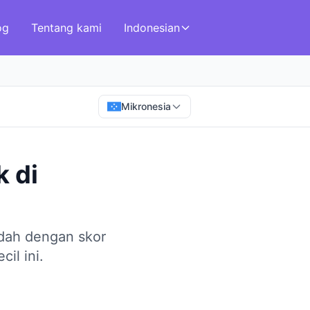
og
Tentang kami
Indonesian
Mikronesia
k
di
ndah dengan skor
il ini.