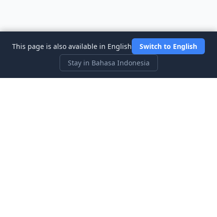
This page is also available in English
Switch to English
Stay in Bahasa Indonesia
Three Investeers
Pelajari perdagangan dan keuangan dengan permainan
simulasi pasar saham yang paling ramah pemula.
Tautan Cepat