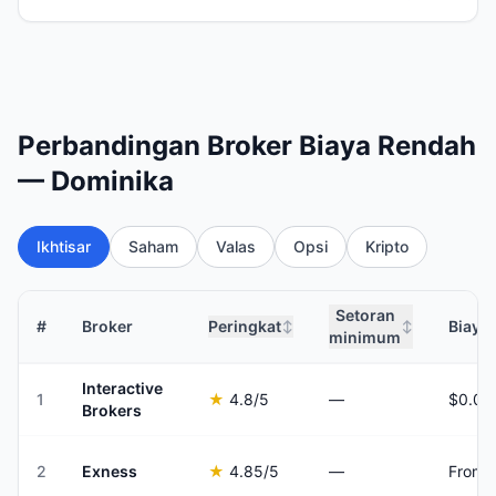
Perbandingan Broker Biaya Rendah
— Dominika
Ikhtisar
Saham
Valas
Opsi
Kripto
Setoran
#
Broker
Peringkat
Biaya
↕
↕
minimum
Interactive
1
★
4.8
/5
—
Brokers
2
Exness
★
4.85
/5
—
From 