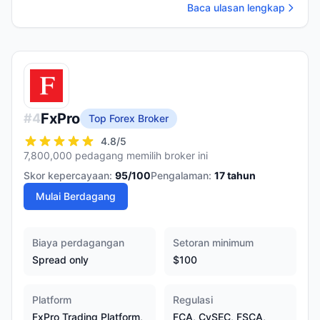
Baca ulasan lengkap
FxPro
#
4
Top Forex Broker
4.8
/5
7,800,000 pedagang memilih broker ini
Skor kepercayaan:
95
/100
Pengalaman:
17
tahun
Mulai Berdagang
Biaya perdagangan
Setoran minimum
Spread only
$100
Platform
Regulasi
FxPro Trading Platform,
FCA, CySEC, FSCA,