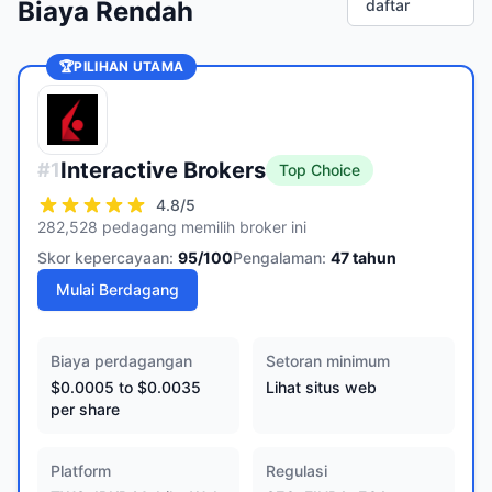
Biaya Rendah
daftar
🏆
PILIHAN UTAMA
Interactive Brokers
#
1
Top Choice
4.8
/5
282,528 pedagang memilih broker ini
Skor kepercayaan:
95
/100
Pengalaman:
47
tahun
Mulai Berdagang
Biaya perdagangan
Setoran minimum
$0.0005 to $0.0035
Lihat situs web
per share
Platform
Regulasi