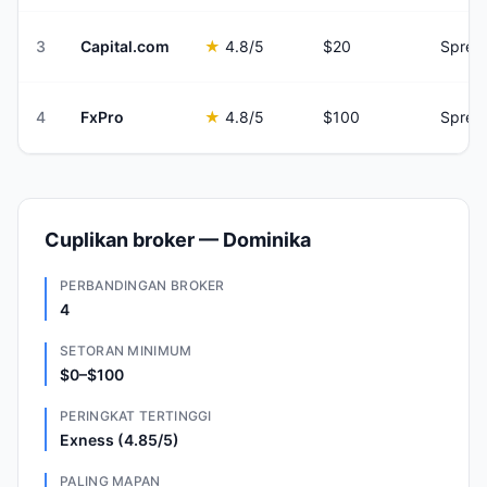
3
Capital.com
★
4.8
/5
$20
Sprea
4
FxPro
★
4.8
/5
$100
Sprea
Cuplikan broker — Dominika
PERBANDINGAN BROKER
4
SETORAN MINIMUM
$0–$100
PERINGKAT TERTINGGI
Exness (4.85/5)
PALING MAPAN