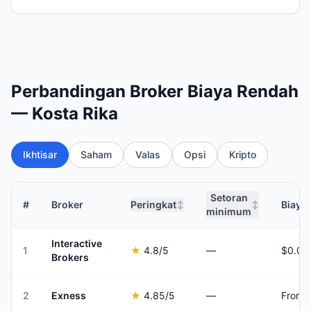
Perbandingan Broker Biaya Rendah
— Kosta Rika
Ikhtisar
Saham
Valas
Opsi
Kripto
Setoran
#
Broker
Peringkat
Biaya
↕
↕
minimum
Interactive
1
★
4.8
/5
—
Brokers
2
Exness
★
4.85
/5
—
From 