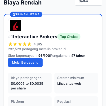
Biaya Rendah
daftar
🏆
PILIHAN UTAMA
Interactive Brokers
#
1
Top Choice
4.8
/5
282,528 pedagang memilih broker ini
Skor kepercayaan:
95
/100
Pengalaman:
47
tahun
Mulai Berdagang
Biaya perdagangan
Setoran minimum
$0.0005 to $0.0035
Lihat situs web
per share
Platform
Regulasi