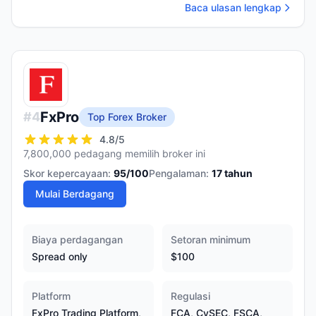
Baca ulasan lengkap
FxPro
#
4
Top Forex Broker
4.8
/5
7,800,000 pedagang memilih broker ini
Skor kepercayaan:
95
/100
Pengalaman:
17
tahun
Mulai Berdagang
Biaya perdagangan
Setoran minimum
Spread only
$100
Platform
Regulasi
FxPro Trading Platform,
FCA, CySEC, FSCA,