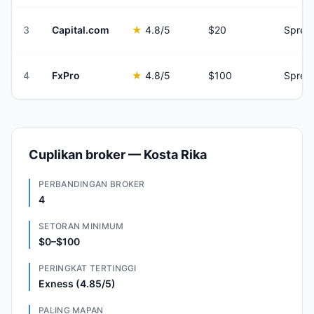
3
Capital.com
★
4.8
/5
$20
Sprea
4
FxPro
★
4.8
/5
$100
Sprea
Cuplikan broker — Kosta Rika
PERBANDINGAN BROKER
4
SETORAN MINIMUM
$0–$100
PERINGKAT TERTINGGI
Exness (4.85/5)
PALING MAPAN