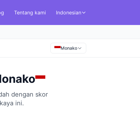
og
Tentang kami
Indonesian
Monako
onako
ndah dengan skor
kaya ini.