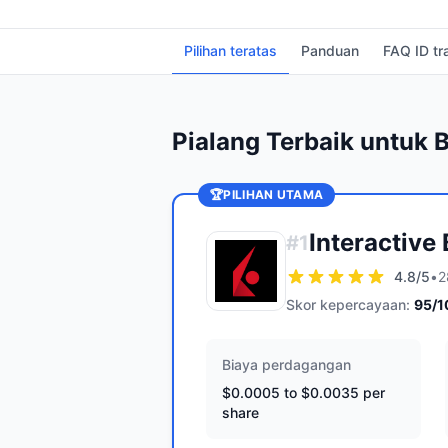
Pilihan teratas
Panduan
FAQ ID tr
Pialang Terbaik untuk 
🏆
PILIHAN UTAMA
Interactive
#
1
4.8
/5
•
2
Skor kepercayaan:
95
/1
Biaya perdagangan
$0.0005 to $0.0035 per
share