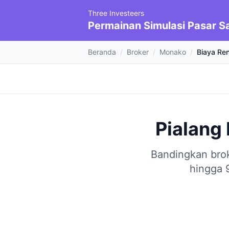
Three Investeers
Permainan Simulasi Pasar 
Beranda
/
Broker
/
Monako
/
Biaya Re
Pialang
Bandingkan brok
hingga 