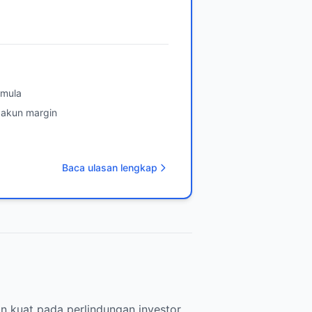
emula
 akun margin
Baca ulasan lengkap
kuat pada perlindungan investor.