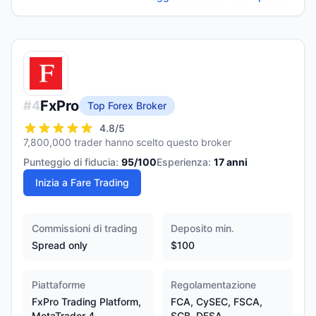
FxPro
#
4
Top Forex Broker
4.8
/5
7,800,000 trader hanno scelto questo broker
Punteggio di fiducia:
95
/100
Esperienza:
17
anni
Inizia a Fare Trading
Commissioni di trading
Deposito min.
Spread only
$100
Piattaforme
Regolamentazione
FxPro Trading Platform,
FCA, CySEC, FSCA,
MetaTrader 4,
SCB, DFSA