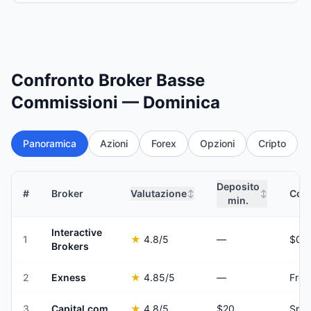
Confronto Broker Basse
Commissioni — Dominica
Panoramica
Azioni
Forex
Opzioni
Cripto
Deposito
#
Broker
Valutazione
Comm
↕
↕
min.
Interactive
1
★
4.8
/5
—
Brokers
2
Exness
★
4.85
/5
—
Fro
3
Capital.com
★
4.8
/5
$20
Spre