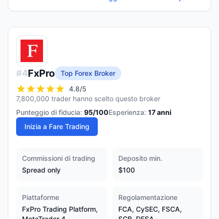
FxPro
#
4
Top Forex Broker
4.8
/5
7,800,000 trader hanno scelto questo broker
Punteggio di fiducia:
95
/100
Esperienza:
17
anni
Inizia a Fare Trading
Commissioni di trading
Deposito min.
Spread only
$100
Piattaforme
Regolamentazione
FxPro Trading Platform,
FCA, CySEC, FSCA,
MetaTrader 4,
SCB, DFSA