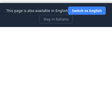
This page is also available in English
Switch to English
Stay in Italiano
Three Investeers
Impara il trading e la finanza con il simulatore di borsa più
intuitivo per principianti.
Link Rapidi
Home
Blog