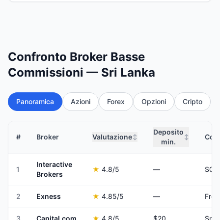
Confronto Broker Basse
Commissioni — Sri Lanka
Panoramica
Azioni
Forex
Opzioni
Cripto
Deposito
#
Broker
Valutazione
Comm
↕
↕
min.
Interactive
1
★
4.8
/5
—
Brokers
2
Exness
★
4.85
/5
—
Fro
3
Capital.com
★
4.8
/5
$20
Spre