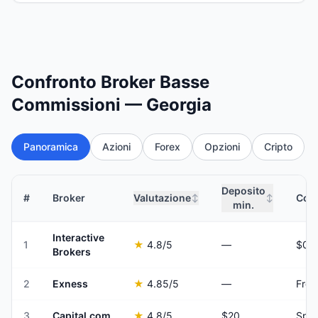
Confronto Broker Basse
Commissioni — Georgia
Panoramica
Azioni
Forex
Opzioni
Cripto
Deposito
#
Broker
Valutazione
Comm
↕
↕
min.
Interactive
1
★
4.8
/5
—
Brokers
2
Exness
★
4.85
/5
—
Fro
3
Capital.com
★
4.8
/5
$20
Spre