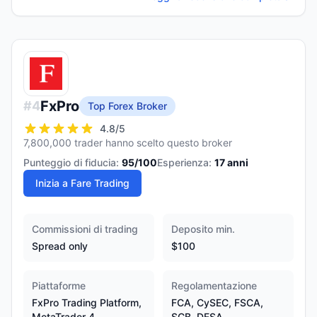
FxPro
#
4
Top Forex Broker
4.8
/5
7,800,000 trader hanno scelto questo broker
Punteggio di fiducia:
95
/100
Esperienza:
17
anni
Inizia a Fare Trading
Commissioni di trading
Deposito min.
Spread only
$100
Piattaforme
Regolamentazione
FxPro Trading Platform,
FCA, CySEC, FSCA,
MetaTrader 4,
SCB, DFSA