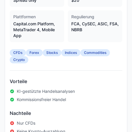
Spread only
$20
Plattformen
Regulierung
Capital.com Platform,
FCA, CySEC, ASIC, FSA,
MetaTrader 4, Mobile
NBRB
App
CFDs
Forex
Stocks
Indices
Commodities
Crypto
Vorteile
KI-gestützte Handelsanalysen
Kommissionsfreier Handel
Nachteile
Nur CFDs
Keine Krypto-Auszahlung