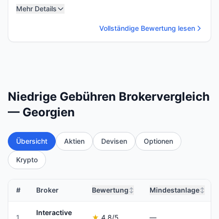
Mehr Details
Vollständige Bewertung lesen
Niedrige Gebühren Brokervergleich
— Georgien
Übersicht
Aktien
Devisen
Optionen
Krypto
#
Broker
Bewertung
Mindestanlage
↕
↕
Interactive
1
★
4.8
/5
—