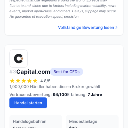
respected financial regulators around the world. Spreads may
fluctuate and widen due to factors including market volatility, news
events, market open/close, and others. Delays, slippage may occur.
No guarantee of execution speed, precision.
Vollständige Bewertung lesen
Capital.com
#
3
Best for CFDs
4.8
/5
1,000,000 Händler haben diesen Broker gewählt
Vertrauensbewertung:
94
/100
Erfahrung:
7
Jahre
Handel starten
Handelsgebühren
Mindestanlage