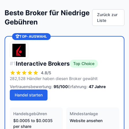
Beste Broker für Niedrige
Zurück zur
Gebühren
Liste
🏆
TOP-AUSWAHL
Interactive Brokers
#
1
Top Choice
4.8
/5
282,528 Händler haben diesen Broker gewählt
Vertrauensbewertung:
95
/100
Erfahrung:
47
Jahre
Handel starten
Handelsgebühren
Mindestanlage
$0.0005 to $0.0035
Website ansehen
per share