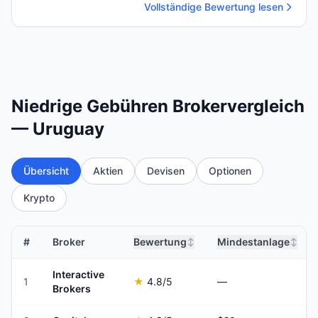
Vollständige Bewertung lesen
Niedrige Gebühren Brokervergleich
— Uruguay
Übersicht
Aktien
Devisen
Optionen
Krypto
#
Broker
Bewertung
Mindestanlage
↕
↕
Interactive
1
★
4.8
/5
—
Brokers