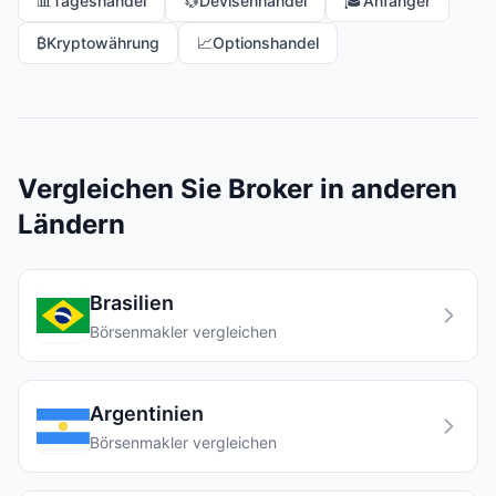
📊
Tageshandel
💱
Devisenhandel
🎓
Anfänger
₿
Kryptowährung
📈
Optionshandel
Vergleichen Sie Broker in anderen
Ländern
Brasilien
Börsenmakler vergleichen
Argentinien
Börsenmakler vergleichen