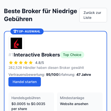
Beste Broker für Niedrige
Zurück zur
Gebühren
Liste
🏆
TOP-AUSWAHL
Interactive Brokers
#
1
Top Choice
4.8
/5
282,528 Händler haben diesen Broker gewählt
Vertrauensbewertung:
95
/100
Erfahrung:
47
Jahre
Handel starten
Handelsgebühren
Mindestanlage
$0.0005 to $0.0035
Website ansehen
per share