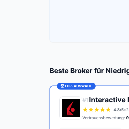
Beste Broker für Niedr
🏆
TOP-AUSWAHL
Interactive
#
1
4.8
/5
•
2
Vertrauensbewertung:
9