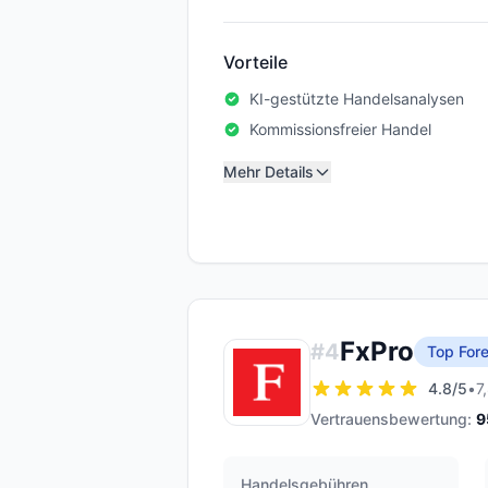
Vorteile
KI-gestützte Handelsanalysen
Kommissionsfreier Handel
Mehr Details
FxPro
#
4
Top Fore
4.8
/5
•
7
Vertrauensbewertung:
9
Handelsgebühren