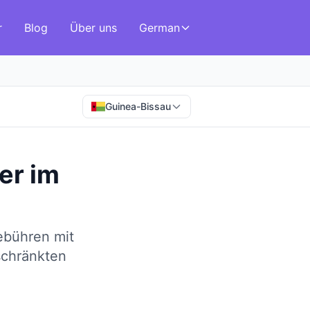
r
Blog
Über uns
German
Guinea-Bissau
er
im
ebühren mit
schränkten