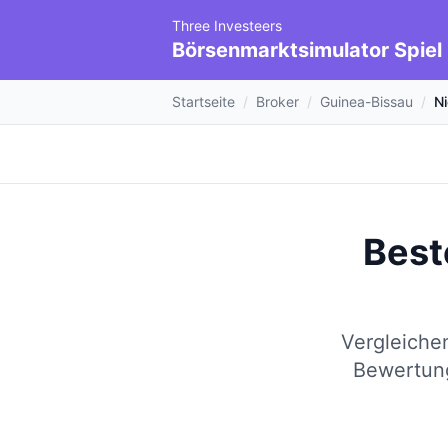
Three Investeers
Börsenmarktsimulator Spiel
Startseite
/
Broker
/
Guinea-Bissau
/
N
Best
Vergleiche
Bewertung