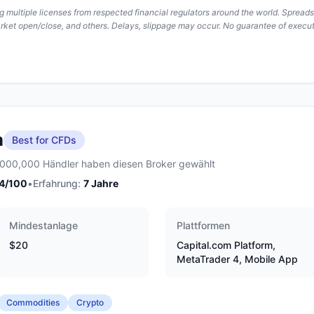
ing multiple licenses from respected financial regulators around the world. Spread
arket open/close, and others. Delays, slippage may occur. No guarantee of execut
m
Best for CFDs
,000,000 Händler haben diesen Broker gewählt
4
/100
•
Erfahrung:
7
Jahre
Mindestanlage
Plattformen
$20
Capital.com Platform,
MetaTrader 4, Mobile App
Commodities
Crypto