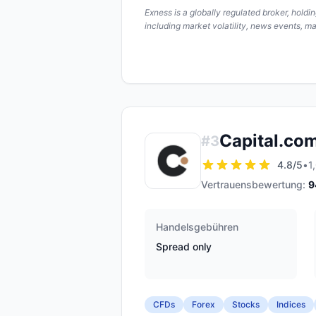
Exness is a globally regulated broker, hold
including market volatility, news events, m
Capital.co
#
3
4.8
/5
•
1
Vertrauensbewertung:
9
Handelsgebühren
Spread only
CFDs
Forex
Stocks
Indices