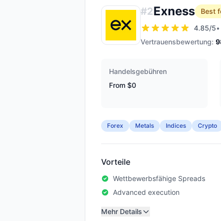
Exness
#
2
Best f
4.85
/5
•
Vertrauensbewertung:
9
Handelsgebühren
From $0
Forex
Metals
Indices
Crypto
Vorteile
Wettbewerbsfähige Spreads
Advanced execution
Mehr Details